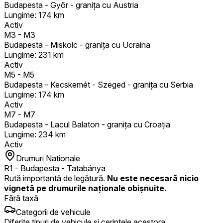
Budapesta - Győr - granița cu Austria
Lungime
:
174
km
Activ
M3
-
M3
Budapesta - Miskolc - granița cu Ucraina
Lungime
:
231
km
Activ
M5
-
M5
Budapesta - Kecskemét - Szeged - granița cu Serbia
Lungime
:
174
km
Activ
M7
-
M7
Budapesta - Lacul Balaton - granița cu Croația
Lungime
:
234
km
Activ
Drumuri Nationale
R1
-
Budapesta - Tatabánya
Rută importantă de legătură.
Nu este necesară nicio
vignetă pe drumurile naționale obișnuite.
Fără taxă
Categorii de vehicule
Diferite tipuri de vehicule și cerințele acestora