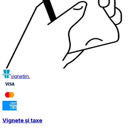
vignetim.
Vignete și taxe