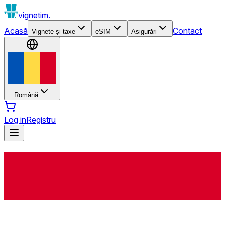
vignetim.
Acasă
Contact
Vignete și taxe
eSIM
Asigurări
Română
Log in
Registru