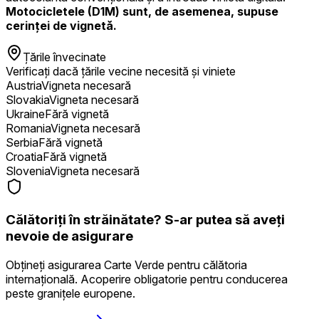
Motocicletele (D1M) sunt, de asemenea, supuse
cerinței de vignetă.
Țările învecinate
Verificați dacă țările vecine necesită și viniete
Austria
Vigneta necesară
Slovakia
Vigneta necesară
Ukraine
Fără vignetă
Romania
Vigneta necesară
Serbia
Fără vignetă
Croatia
Fără vignetă
Slovenia
Vigneta necesară
Călătoriți în străinătate? S-ar putea să aveți
nevoie de asigurare
Obțineți asigurarea Carte Verde pentru călătoria
internațională. Acoperire obligatorie pentru conducerea
peste granițele europene.