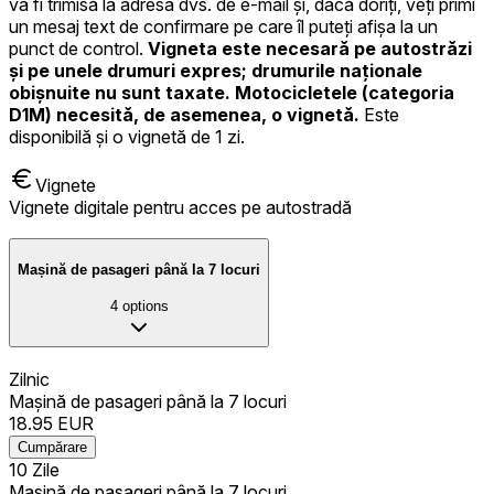
va fi trimisă la adresa dvs. de e-mail și, dacă doriți, veți primi
un mesaj text de confirmare pe care îl puteți afișa la un
punct de control.
Vigneta este necesară pe autostrăzi
și pe unele drumuri expres; drumurile naționale
obișnuite nu sunt taxate.
Motocicletele (categoria
D1M) necesită, de asemenea, o vignetă.
Este
disponibilă și o vignetă de 1 zi.
Vignete
Vignete digitale pentru acces pe autostradă
Mașină de pasageri până la 7 locuri
4
options
Zilnic
Mașină de pasageri până la 7 locuri
18.95
EUR
Cumpărare
10 Zile
Mașină de pasageri până la 7 locuri