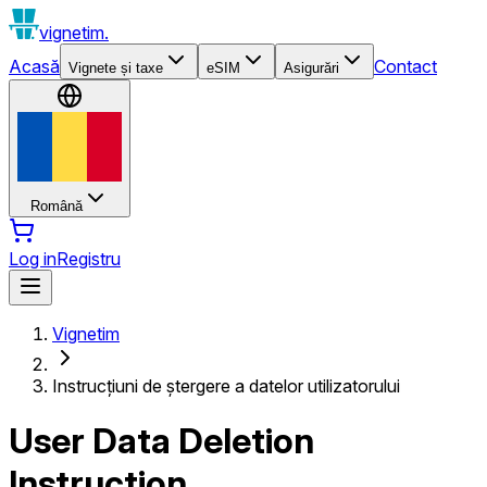
vignetim.
Acasă
Contact
Vignete și taxe
eSIM
Asigurări
Română
Log in
Registru
Vignetim
Instrucțiuni de ștergere a datelor utilizatorului
User Data Deletion
Instruction