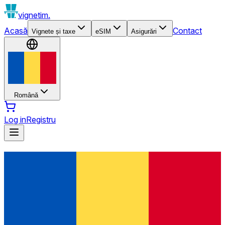
vignetim.
Acasă
Contact
Vignete și taxe
eSIM
Asigurări
Română
Log in
Registru