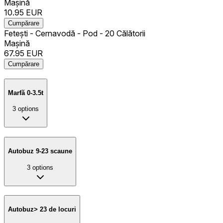
Mașină
10.95
EUR
Cumpărare
Fetești - Cernavodă - Pod - 20 Călătorii
Mașină
67.95
EUR
Cumpărare
Marfă 0-3.5t
3
options
Autobuz 9-23 scaune
3
options
Autobuz> 23 de locuri