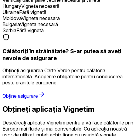
Verificați dacă țările vecine necesită și viniete
Hungary
Vigneta necesară
Ukraine
Fără vignetă
Moldova
Vigneta necesară
Bulgaria
Vigneta necesară
Serbia
Fără vignetă
Călătoriți în străinătate? S-ar putea să aveți
nevoie de asigurare
Obțineți asigurarea Carte Verde pentru călătoria
internațională. Acoperire obligatorie pentru conducerea
peste granițele europene.
Obține asigurare
Obțineți aplicația Vignetim
Descărcați aplicația Vignetim pentru a vă face călătoriile prin
Europa mai fluide și mai convenabile. Cu aplicația noastră
ușor de utilizat, puteți achiziționa cu ușurință vignete