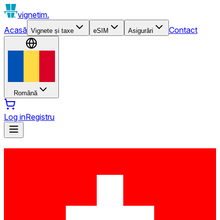
vignetim.
Acasă
Contact
Vignete și taxe
eSIM
Asigurări
Română
Log in
Registru