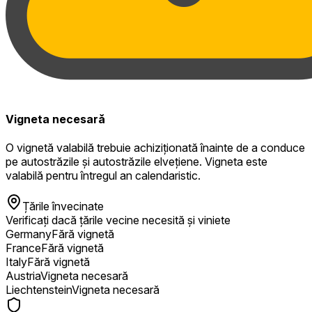
Vigneta necesară
O vignetă valabilă trebuie achiziționată înainte de a conduce
pe autostrăzile și autostrăzile elvețiene. Vigneta este
valabilă pentru întregul an calendaristic.
Țările învecinate
Verificați dacă țările vecine necesită și viniete
Germany
Fără vignetă
France
Fără vignetă
Italy
Fără vignetă
Austria
Vigneta necesară
Liechtenstein
Vigneta necesară