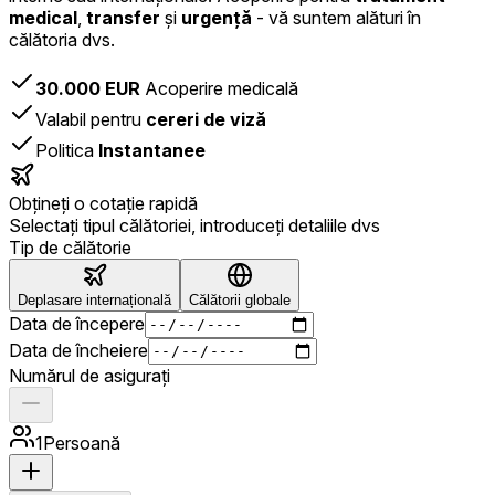
medical
,
transfer
și
urgență
- vă suntem alături în
călătoria dvs.
30.000 EUR
Acoperire medicală
Valabil pentru
cereri de viză
Politica
Instantanee
Obțineți o cotație rapidă
Selectați tipul călătoriei, introduceți detaliile dvs
Tip de călătorie
Deplasare internațională
Călătorii globale
Data de începere
Data de încheiere
Numărul de asigurați
1
Persoană