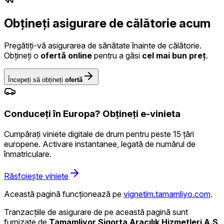
Obțineți asigurare de călătorie
acum
Pregătiți-vă asigurarea de sănătate înainte de călătorie.
Obțineți o
ofertă online
pentru a găsi
cel mai bun preț
.
Începeți să obțineți
ofertă
Conduceți în Europa? Obțineți e-vinieta
Cumpărați viniete digitale de drum pentru peste 15 țări
europene. Activare instantanee, legată de numărul de
înmatriculare.
Răsfoiește viniete
Această pagină funcționează pe
vignetim.tamamliyo.com
.
Tranzacțiile de asigurare de pe această pagină sunt
furnizate de
Tamamliyor Sigorta Aracılık Hizmetleri A.Ş