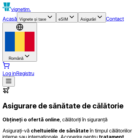
vignetim.
Acasă
Contact
Vignete și taxe
eSIM
Asigurări
Română
Log in
Registru
Asigurare de sănătate de călătorie
Obțineți o ofertă online
, călătoriți în siguranță
Asigurați-vă
cheltuielile de sănătate
în timpul călătoriilor
interne sau internaționale. Acoperire pentru
tratament