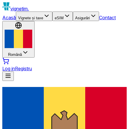
vignetim.
Acasă
Contact
Vignete și taxe
eSIM
Asigurări
Română
Log in
Registru