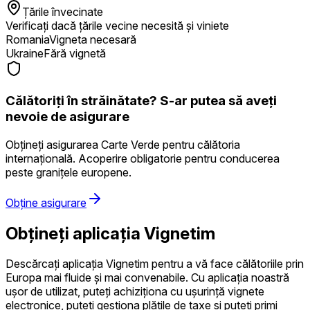
Țările învecinate
Verificați dacă țările vecine necesită și viniete
Romania
Vigneta necesară
Ukraine
Fără vignetă
Călătoriți în străinătate? S-ar putea să aveți
nevoie de asigurare
Obțineți asigurarea Carte Verde pentru călătoria
internațională. Acoperire obligatorie pentru conducerea
peste granițele europene.
Obține asigurare
Obțineți aplicația Vignetim
Descărcați aplicația Vignetim pentru a vă face călătoriile prin
Europa mai fluide și mai convenabile. Cu aplicația noastră
ușor de utilizat, puteți achiziționa cu ușurință vignete
electronice, puteți gestiona plățile de taxe și puteți primi