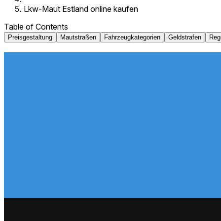
Lkw-Maut Estland online kaufen
Table of Contents
Preisgestaltung
Mautstraßen
Fahrzeugkategorien
Geldstrafen
Rege