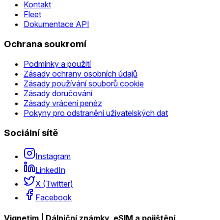
Kontakt
Fleet
Dokumentace API
Ochrana soukromí
Podmínky a použití
Zásady ochrany osobních údajů
Zásady používání souborů cookie
Zásady doručování
Zásady vrácení peněz
Pokyny pro odstranění uživatelských dat
Sociální sítě
Instagram
LinkedIn
X (Twitter)
Facebook
Vignetim | Dálniční známky, eSIM a pojištění