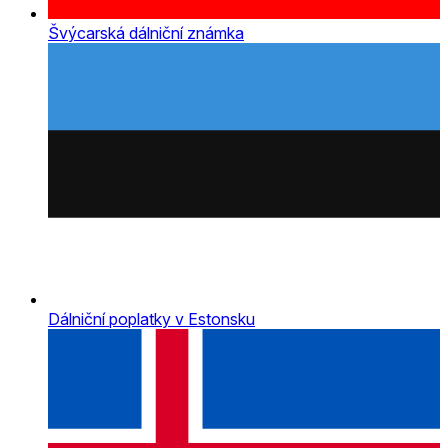
Švýcarská dálniční známka
Dálniční poplatky v Estonsku