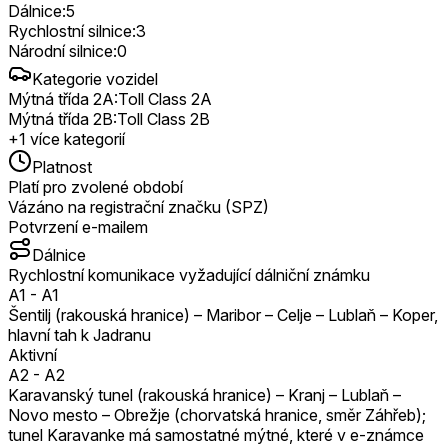
Dálnice
:
5
Rychlostní silnice
:
3
Národní silnice
:
0
Kategorie vozidel
Mýtná třída 2A
:
Toll Class 2A
Mýtná třída 2B
:
Toll Class 2B
+
1
více kategorií
Platnost
Platí pro zvolené období
Vázáno na registrační značku (SPZ)
Potvrzení e-mailem
Dálnice
Rychlostní komunikace vyžadující dálniční známku
A1
-
A1
Šentilj (rakouská hranice) – Maribor – Celje – Lublaň – Koper,
hlavní tah k Jadranu
Aktivní
A2
-
A2
Karavanský tunel (rakouská hranice) – Kranj – Lublaň –
Novo mesto – Obrežje (chorvatská hranice, směr Záhřeb);
tunel Karavanke má samostatné mýtné, které v e-známce