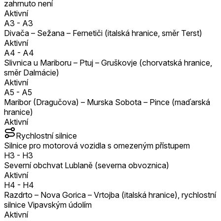
zahrnuto není
Aktivní
A3
-
A3
Divača – Sežana – Fernetiči (italská hranice, směr Terst)
Aktivní
A4
-
A4
Slivnica u Mariboru – Ptuj – Gruškovje (chorvatská hranice,
směr Dalmácie)
Aktivní
A5
-
A5
Maribor (Dragučova) – Murska Sobota – Pince (maďarská
hranice)
Aktivní
Rychlostní silnice
Silnice pro motorová vozidla s omezeným přístupem
H3
-
H3
Severní obchvat Lublaně (severna obvoznica)
Aktivní
H4
-
H4
Razdrto – Nova Gorica – Vrtojba (italská hranice), rychlostní
silnice Vipavským údolím
Aktivní