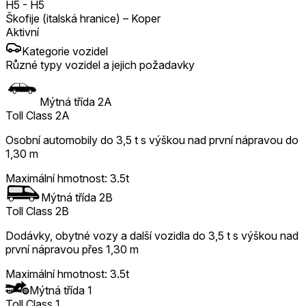
H5
-
H5
Škofije (italská hranice) – Koper
Aktivní
Kategorie vozidel
Různé typy vozidel a jejich požadavky
Mýtná třída 2A
Toll Class 2A
Osobní automobily do 3,5 t s výškou nad první nápravou do
1,30 m
Maximální hmotnost
:
3.5t
Mýtná třída 2B
Toll Class 2B
Dodávky, obytné vozy a další vozidla do 3,5 t s výškou nad
první nápravou přes 1,30 m
Maximální hmotnost
:
3.5t
Mýtná třída 1
Toll Class 1