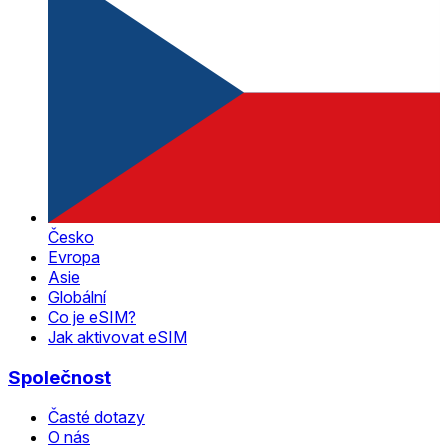
Česko
Evropa
Asie
Globální
Co je eSIM?
Jak aktivovat eSIM
Společnost
Časté dotazy
O nás