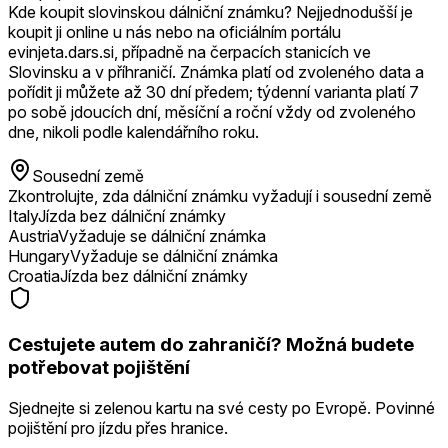
Kde koupit slovinskou dálniční známku? Nejjednodušší je
koupit ji online u nás nebo na oficiálním portálu
evinjeta.dars.si, případně na čerpacích stanicích ve
Slovinsku a v příhraničí. Známka platí od zvoleného data a
pořídit ji můžete až 30 dní předem; týdenní varianta platí 7
po sobě jdoucích dní, měsíční a roční vždy od zvoleného
dne, nikoli podle kalendářního roku.
Sousední země
Zkontrolujte, zda dálniční známku vyžadují i sousední země
Italy
Jízda bez dálniční známky
Austria
Vyžaduje se dálniční známka
Hungary
Vyžaduje se dálniční známka
Croatia
Jízda bez dálniční známky
Cestujete autem do zahraničí? Možná budete
potřebovat pojištění
Sjednejte si zelenou kartu na své cesty po Evropě. Povinné
pojištění pro jízdu přes hranice.