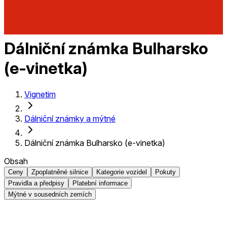
Dálniční známka Bulharsko
(e-vinetka)
Vignetim
Dálniční známky a mýtné
Dálniční známka Bulharsko (e-vinetka)
Obsah
Ceny
Zpoplatněné silnice
Kategorie vozidel
Pokuty
Pravidla a předpisy
Platební informace
Mýtné v sousedních zemích