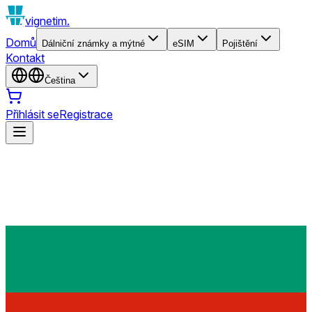
vignetim.
Domů
Dálniční známky a mýtné
eSIM
Pojištění
Kontakt
Čeština
Přihlásit se
Registrace