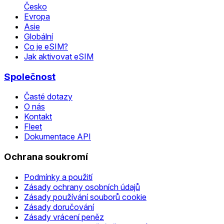
Česko
Evropa
Asie
Globální
Co je eSIM?
Jak aktivovat eSIM
Společnost
Časté dotazy
O nás
Kontakt
Fleet
Dokumentace API
Ochrana soukromí
Podmínky a použití
Zásady ochrany osobních údajů
Zásady používání souborů cookie
Zásady doručování
Zásady vrácení peněz