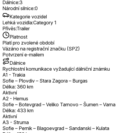
Dálnice
:
3
Národní silnice
:
0
Kategorie vozidel
Lehká vozidla
:
Category 1
Přívěs
:
Trailer
Platnost
Platí pro zvolené období
Vázáno na registrační značku (SPZ)
Potvrzení e-mailem
Dálnice
Rychlostní komunikace vyžadující dálniční známku
A1
-
Trakia
Sofie – Plovdiv – Stara Zagora – Burgas
Délka
:
360
km
Aktivní
A2
-
Hemus
Sofie – Botevgrad – Veliko Tarnovo – Šumen – Varna
Délka
:
433
km
Aktivní
A3
-
Struma
Sofie – Pernik – Blagoevgrad – Sandanski – Kulata