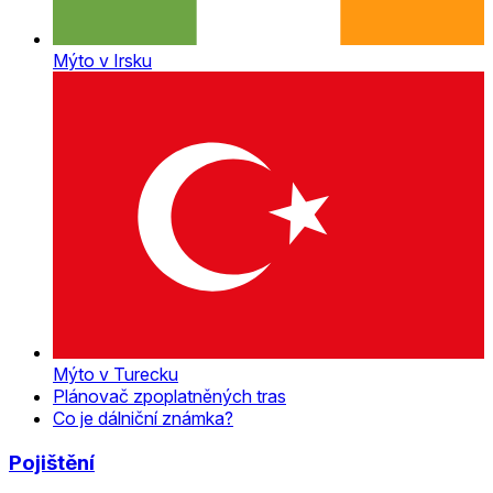
Mýto v Irsku
Mýto v Turecku
Plánovač zpoplatněných tras
Co je dálniční známka?
Pojištění