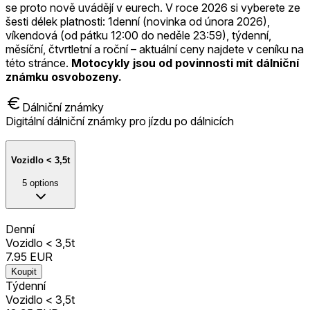
se proto nově uvádějí v eurech. V roce 2026 si vyberete ze
šesti délek platnosti: 1denní (novinka od února 2026),
víkendová (od pátku 12:00 do neděle 23:59), týdenní,
měsíční, čtvrtletní a roční – aktuální ceny najdete v ceníku na
této stránce.
Motocykly jsou od povinnosti mít dálniční
známku osvobozeny.
Dálniční známky
Digitální dálniční známky pro jízdu po dálnicích
Vozidlo < 3,5t
5
options
Denní
Vozidlo < 3,5t
7.95
EUR
Koupit
Týdenní
Vozidlo < 3,5t