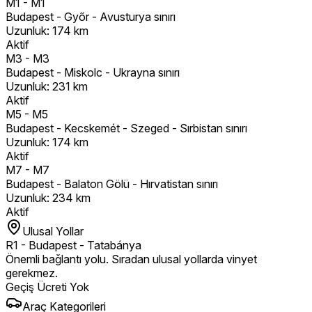
M1
-
M1
Budapest - Győr - Avusturya sınırı
Uzunluk
:
174
km
Aktif
M3
-
M3
Budapest - Miskolc - Ukrayna sınırı
Uzunluk
:
231
km
Aktif
M5
-
M5
Budapest - Kecskemét - Szeged - Sırbistan sınırı
Uzunluk
:
174
km
Aktif
M7
-
M7
Budapest - Balaton Gölü - Hırvatistan sınırı
Uzunluk
:
234
km
Aktif
Ulusal Yollar
R1
-
Budapest - Tatabánya
Önemli bağlantı yolu. Sıradan ulusal yollarda vinyet
gerekmez.
Geçiş Ücreti Yok
Araç Kategorileri