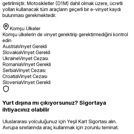
getirilmiştir. Motosikletler (D1M) dahil olmak üzere, ücretli
yolları kullanacak tüm araçların geçerli bir e-vinyet kaydı
bulunması gerekmektedir.
Komşu Ülkeler
Komşu ülkelerin de vinyet gerektirip gerektirmediğini kontrol
edin
Austria
Vinyet Gerekli
Slovakia
Vinyet Gerekli
Ukraine
Vinyet Cezası
Romania
Vinyet Gerekli
Serbia
Vinyet Cezası
Croatia
Vinyet Cezası
Slovenia
Vinyet Gerekli
Yurt dışına mı çıkıyorsunuz? Sigortaya
ihtiyacınız olabilir
Uluslararası yolculuğunuz için Yeşil Kart Sigortası alın.
Avrupa sınırlarında araç kullanmak için zorunlu teminat.