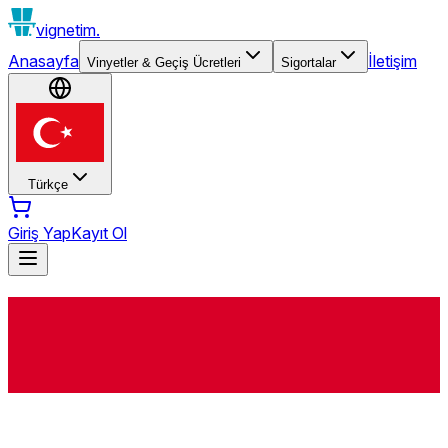
vignetim.
Anasayfa
İletişim
Vinyetler & Geçiş Ücretleri
Sigortalar
Türkçe
Giriş Yap
Kayıt Ol