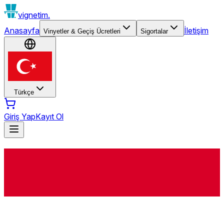
vignetim.
Anasayfa
İletişim
Vinyetler & Geçiş Ücretleri
Sigortalar
Türkçe
Giriş Yap
Kayıt Ol