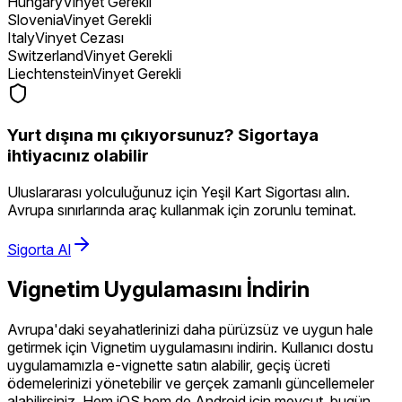
Hungary
Vinyet Gerekli
Slovenia
Vinyet Gerekli
Italy
Vinyet Cezası
Switzerland
Vinyet Gerekli
Liechtenstein
Vinyet Gerekli
Yurt dışına mı çıkıyorsunuz? Sigortaya
ihtiyacınız olabilir
Uluslararası yolculuğunuz için Yeşil Kart Sigortası alın.
Avrupa sınırlarında araç kullanmak için zorunlu teminat.
Sigorta Al
Vignetim Uygulamasını İndirin
Avrupa'daki seyahatlerinizi daha pürüzsüz ve uygun hale
getirmek için Vignetim uygulamasını indirin. Kullanıcı dostu
uygulamamızla e-vignette satın alabilir, geçiş ücreti
ödemelerinizi yönetebilir ve gerçek zamanlı güncellemeler
alabilirsiniz. Hem iOS hem de Android için mevcut, bugün