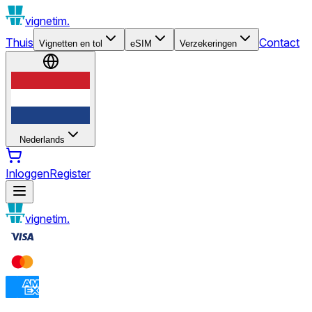
vignetim.
Thuis
Contact
Vignetten en tol
eSIM
Verzekeringen
Nederlands
Inloggen
Register
vignetim.