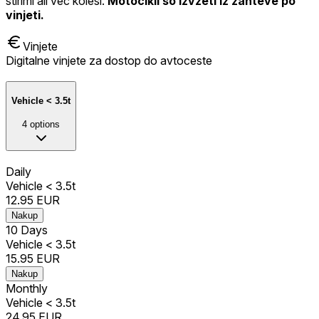
štirimi ali več kolesi.
Motocikli so izvzeti iz zahteve po
vinjeti.
Vinjete
Digitalne vinjete za dostop do avtoceste
Vehicle < 3.5t
4
options
Daily
Vehicle < 3.5t
12.95
EUR
Nakup
10 Days
Vehicle < 3.5t
15.95
EUR
Nakup
Monthly
Vehicle < 3.5t
24.95
EUR