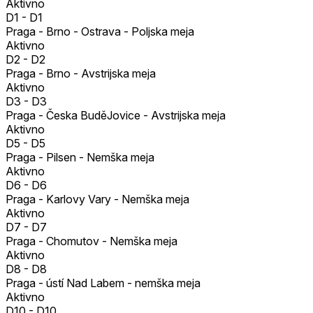
Aktivno
D1
-
D1
Praga - Brno - Ostrava - Poljska meja
Aktivno
D2
-
D2
Praga - Brno - Avstrijska meja
Aktivno
D3
-
D3
Praga - Česka BuděJovice - Avstrijska meja
Aktivno
D5
-
D5
Praga - Pilsen - Nemška meja
Aktivno
D6
-
D6
Praga - Karlovy Vary - Nemška meja
Aktivno
D7
-
D7
Praga - Chomutov - Nemška meja
Aktivno
D8
-
D8
Praga - ústí Nad Labem - nemška meja
Aktivno
D10
-
D10