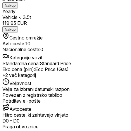
Nakup
Yearly
Vehicle < 3.5t
119.95
EUR
Nakup
Cestno omrežje
Avtoceste
:
10
Nacionalne ceste
:
0
Kategorije vozil
Standardna cena
:
Standard Price
Eko cena (plin)
:
Eco Price (Gas)
+
2
več kategorij
Veljavnost
Velja za izbrani datumski razpon
Povezan z registrsko tablico
Potrditev e -pošte
Avtoceste
Hitro ceste, ki zahtevajo vinjeto
D0
-
D0
Praga obvoznice