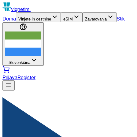
vignetim.
Doma
Stik
Vinjete in cestnine
eSIM
Zavarovanja
Slovenščina
Prijava
Register