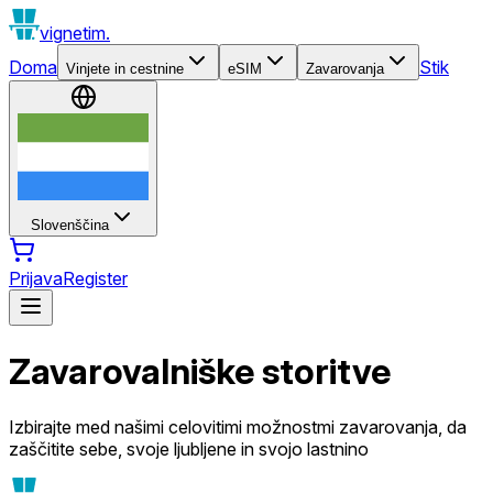
vignetim.
Doma
Stik
Vinjete in cestnine
eSIM
Zavarovanja
Slovenščina
Prijava
Register
Zavarovalniške storitve
Izbirajte med našimi celovitimi možnostmi zavarovanja, da
zaščitite sebe, svoje ljubljene in svojo lastnino