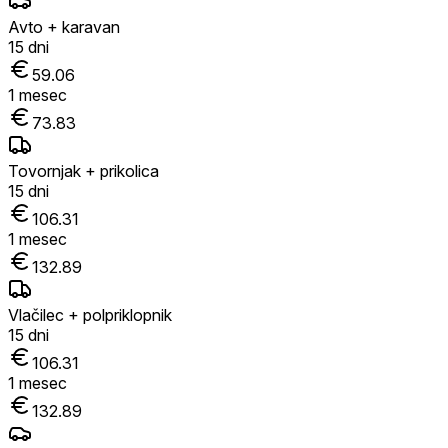
Avto + karavan
15
dni
59.06
1
mesec
73.83
Tovornjak + prikolica
15
dni
106.31
1
mesec
132.89
Vlačilec + polpriklopnik
15
dni
106.31
1
mesec
132.89