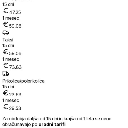
15
dni
47.25
1
mesec
59.06
Taksi
15
dni
59.06
1
mesec
73.83
Prikolica/polprikolica
15
dni
23.63
1
mesec
29.53
Za obdobja daljša od 15 dni in krajša od 1 leta se cene
obračunavajo po
uradni tarifi
.