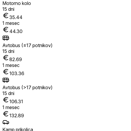
Motorno kolo
15
dni
35.44
1
mesec
44.30
Avtobus (≤17 potnikov)
15
dni
82.69
1
mesec
103.36
Avtobus (>17 potnikov)
15
dni
106.31
1
mesec
132.89
Kamp prikolica