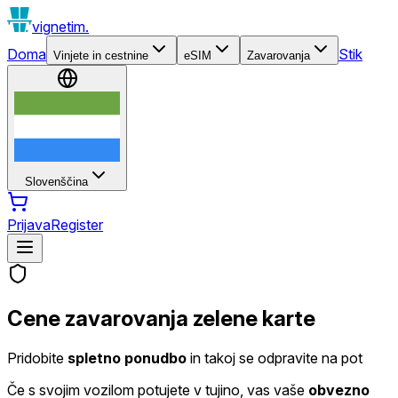
vignetim.
Doma
Stik
Vinjete in cestnine
eSIM
Zavarovanja
Slovenščina
Prijava
Register
Cene zavarovanja zelene karte
Pridobite
spletno ponudbo
in takoj se odpravite na pot
Če s svojim vozilom potujete v tujino, vas vaše
obvezno