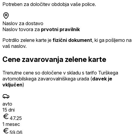
Potreben za določitev obdobja vaše police.
Naslov za dostavo
Naslov tovora za
prvotni pravilnik
Potrdilo zelene karte je
fizični dokument
, ki ga pošljemo na
vaš naslov.
Cene zavarovanja zelene karte
Trenutne cene so določene v skladu s tarifo Turškega
avtomobilskega zavarovalniškega urada (
davek je
vključen
)
avto
15
dni
47.25
1
mesec
59.06