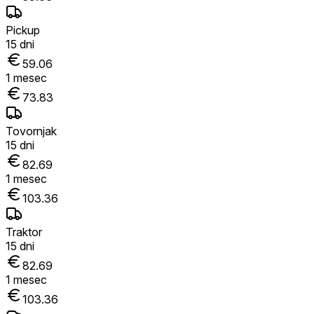
Pickup
15
dni
59.06
1
mesec
73.83
Tovornjak
15
dni
82.69
1
mesec
103.36
Traktor
15
dni
82.69
1
mesec
103.36