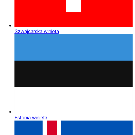
Szwajcarska winieta
Estonia winieta