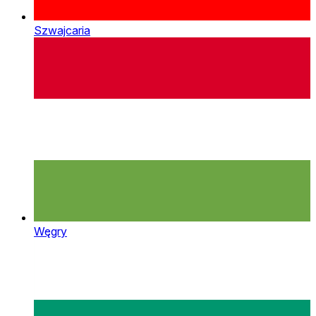
Szwajcaria
Węgry