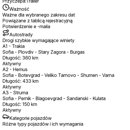
Przyczepa
:
Trailer
Ważność
Ważne dla wybranego zakresu dat
Powiązane z tablicą rejestracyjną
Potwierdzenie e -maila
Autostrady
Drogi szybkie wymagające winiety
A1
-
Trakia
Sofia - Plovdiv - Stary Zagora - Burgas
Długość
:
360
km
Aktywny
A2
-
Hemus
Sofia - Botevgrad - Veliko Tarnovo - Shumen - Varna
Długość
:
433
km
Aktywny
A3
-
Struma
Sofia - Pernik - Blagoevgrad - Sandanski - Kulata
Długość
:
150
km
Aktywny
Kategorie pojazdów
Różne typy pojazdów i ich wymagania