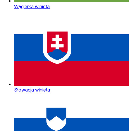
Węgierka winieta
Słowacja winieta