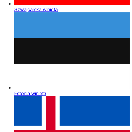
Szwajcarska winieta
Estonia winieta