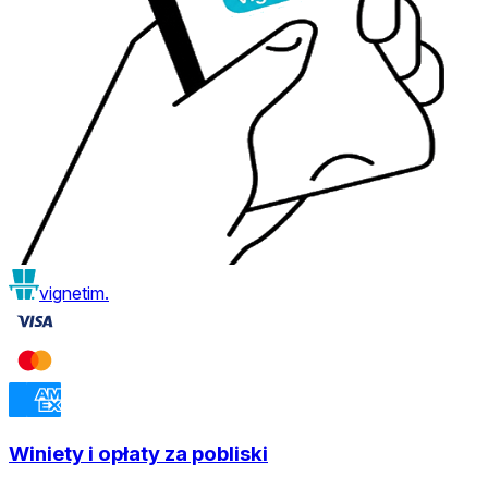
vignetim.
Winiety i opłaty za pobliski