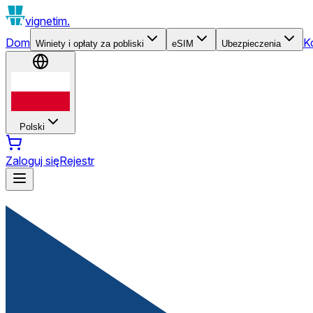
vignetim.
Dom
K
Winiety i opłaty za pobliski
eSIM
Ubezpieczenia
Polski
Zaloguj się
Rejestr