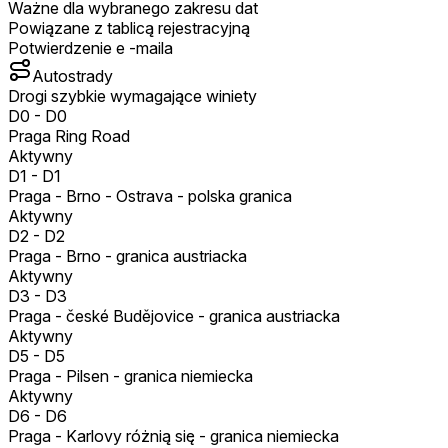
Ważne dla wybranego zakresu dat
Powiązane z tablicą rejestracyjną
Potwierdzenie e -maila
Autostrady
Drogi szybkie wymagające winiety
D0
-
D0
Praga Ring Road
Aktywny
D1
-
D1
Praga - Brno - Ostrava - polska granica
Aktywny
D2
-
D2
Praga - Brno - granica austriacka
Aktywny
D3
-
D3
Praga - české Budějovice - granica austriacka
Aktywny
D5
-
D5
Praga - Pilsen - granica niemiecka
Aktywny
D6
-
D6
Praga - Karlovy różnią się - granica niemiecka