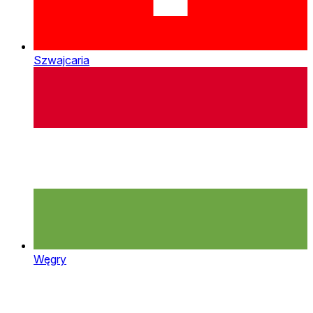
Szwajcaria
Węgry