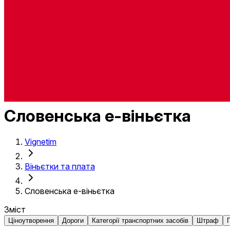
Словенська е-віньєтка
Vignetim
Віньєтки та плата
Словенська е-віньєтка
Зміст
Ціноутворення
Дороги
Категорії транспортних засобів
Штраф