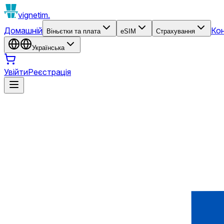
vignetim.
Домашній
Ко
Віньєтки та плата
eSIM
Страхування
Українська
Увійти
Реєстрація