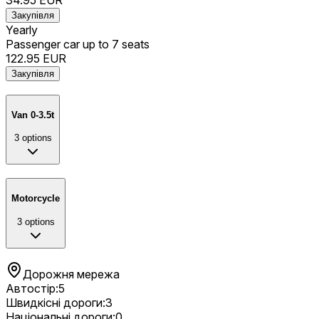
34.95
EUR
Закупівля
Yearly
Passenger car up to 7 seats
122.95
EUR
Закупівля
Van 0-3.5t
3
options
Motorcycle
3
options
Дорожня мережа
Автостір
:
5
Швидкісні дороги
:
3
Національні дороги
:
0