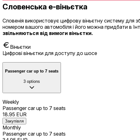
Словенська е-віньєтка
Словенія використовує цифрову віньєтну систему для зб
номером вашого автомобіля і його можна придбати в Інте
звільняються від вимоги віньєтки.
Віньєтки
Цифрові віньєтки для доступу до шосе
Passenger car up to 7 seats
3
options
Weekly
Passenger car up to 7 seats
18.95
EUR
Закупівля
Monthly
Passenger car up to 7 seats