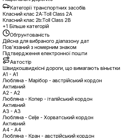
Категорії транспортних засобів
Класний клас 2A
:
Toll Class 2A
Класний клас 2b
:
Toll Class 2B
+
1
Більше категорій
Обгрунтованість
Дійсна для вибраного діапазону дат
Пов'язаний з номерним знаком
Підтвердження електронної пошти
Автостір
Швидкошвидкісні дороги, що вимагають віньєтки
A1
-
A1
Любляна - Марібор - австрійський кордон
Активний
A2
-
A2
Любляна - Копер - італійський кордон
Активний
A3
-
A3
Любляна - Celje - Хорватський кордон
Активний
A4
-
A4
Любляна - Кран - австрійський кордон