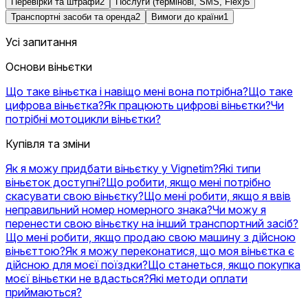
Перевірки та штрафи
2
Послуги (термінові, SMS, Flex)
5
Транспортні засоби та оренда
2
Вимоги до країни
1
Усі запитання
Основи віньєтки
Що таке віньєтка і навіщо мені вона потрібна?
Що таке
цифрова віньєтка?
Як працюють цифрові віньєтки?
Чи
потрібні мотоцикли віньєтки?
Купівля та зміни
Як я можу придбати віньєтку у Vignetim?
Які типи
віньєток доступні?
Що робити, якщо мені потрібно
скасувати свою віньєтку?
Що мені робити, якщо я ввів
неправильний номер номерного знака?
Чи можу я
перенести свою віньєтку на інший транспортний засіб?
Що мені робити, якщо продаю свою машину з дійсною
віньєттою?
Як я можу переконатися, що моя віньєтка є
дійсною для моєї поїздки?
Що станеться, якщо покупка
моєї віньєтки не вдасться?
Які методи оплати
приймаються?