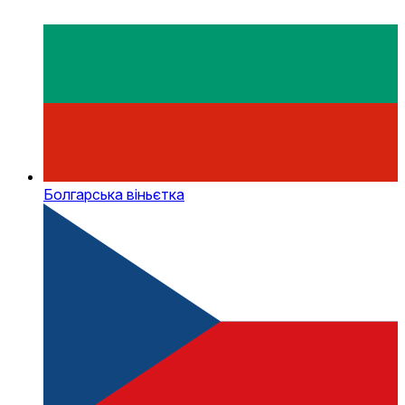
Болгарська віньєтка