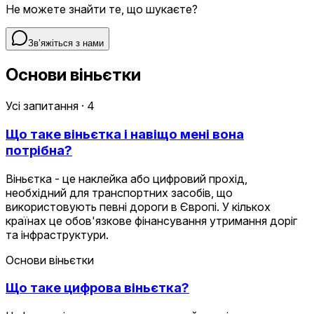
Не можете знайти те, що шукаєте?
Зв’яжіться з нами
Основи віньєтки
Усі запитання
·
4
Що таке віньєтка і навіщо мені вона
потрібна?
Віньєтка - це наклейка або цифровий прохід,
необхідний для транспортних засобів, що
використовують певні дороги в Європі. У кількох
країнах це обов'язкове фінансування утримання доріг
та інфраструктури.
Основи віньєтки
Що таке цифрова віньєтка?