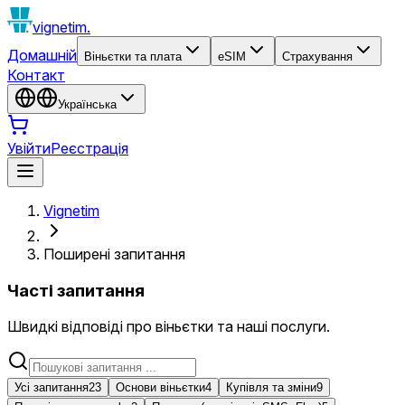
vignetim.
Домашній
Віньєтки та плата
eSIM
Страхування
Контакт
Українська
Увійти
Реєстрація
Vignetim
Поширені запитання
Часті запитання
Швидкі відповіді про віньєтки та наші послуги.
Усі запитання
23
Основи віньєтки
4
Купівля та зміни
9