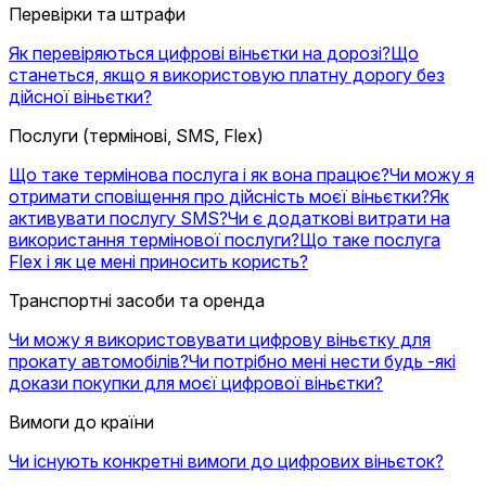
Перевірки та штрафи
Як перевіряються цифрові віньєтки на дорозі?
Що
станеться, якщо я використовую платну дорогу без
дійсної віньєтки?
Послуги (термінові, SMS, Flex)
Що таке термінова послуга і як вона працює?
Чи можу я
отримати сповіщення про дійсність моєї віньєтки?
Як
активувати послугу SMS?
Чи є додаткові витрати на
використання термінової послуги?
Що таке послуга
Flex і як це мені приносить користь?
Транспортні засоби та оренда
Чи можу я використовувати цифрову віньєтку для
прокату автомобілів?
Чи потрібно мені нести будь -які
докази покупки для моєї цифрової віньєтки?
Вимоги до країни
Чи існують конкретні вимоги до цифрових віньєток?