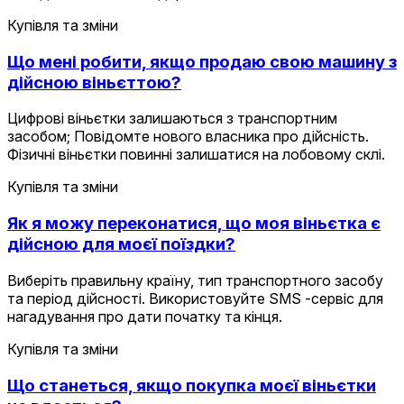
Купівля та зміни
Що мені робити, якщо продаю свою машину з
дійсною віньєттою?
Цифрові віньєтки залишаються з транспортним
засобом; Повідомте нового власника про дійсність.
Фізичні віньєтки повинні залишатися на лобовому склі.
Купівля та зміни
Як я можу переконатися, що моя віньєтка є
дійсною для моєї поїздки?
Виберіть правильну країну, тип транспортного засобу
та період дійсності. Використовуйте SMS -сервіс для
нагадування про дати початку та кінця.
Купівля та зміни
Що станеться, якщо покупка моєї віньєтки