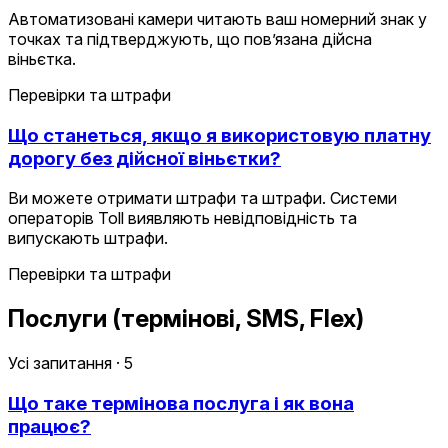
Автоматизовані камери читають ваш номерний знак у
точках та підтверджують, що пов’язана дійсна
віньєтка.
Перевірки та штрафи
Що станеться, якщо я використовую платну
дорогу без дійсної віньєтки?
Ви можете отримати штрафи та штрафи. Системи
операторів Toll виявляють невідповідність та
випускають штрафи.
Перевірки та штрафи
Послуги (термінові, SMS, Flex)
Усі запитання
·
5
Що таке термінова послуга і як вона
працює?