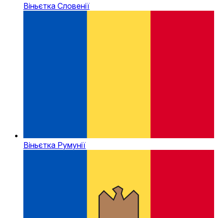
Віньєтка Словенії
Віньєтка Румунії