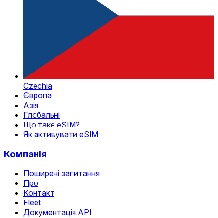
Czechia
Європа
Азія
Глобальні
Що таке eSIM?
Як активувати eSIM
Компанія
Поширені запитання
Про
Контакт
Fleet
Документація API