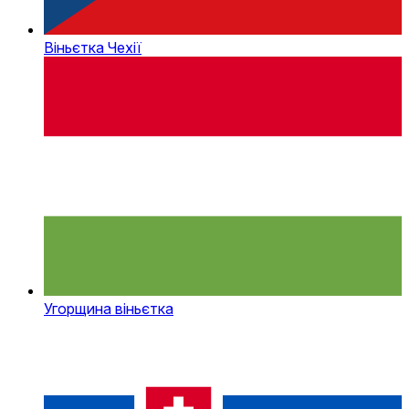
Віньєтка Чехії
Угорщина віньєтка