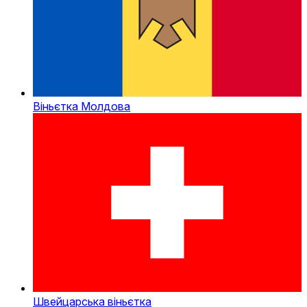
Віньєтка Молдова
Швейцарська віньєтка