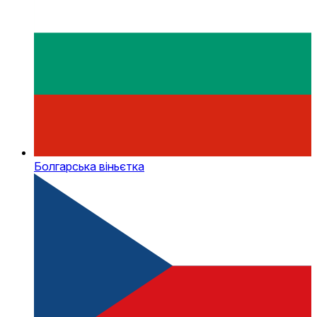
Болгарська віньєтка