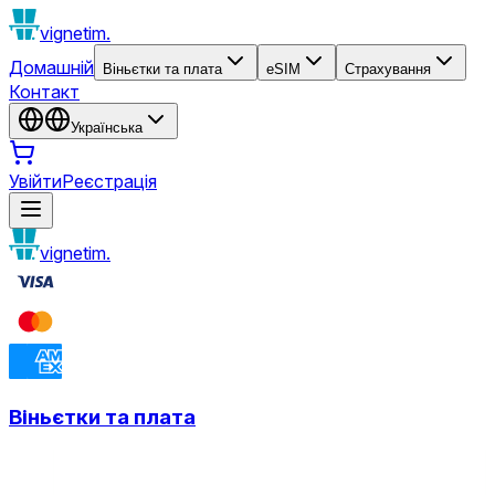
vignetim.
Домашній
Віньєтки та плата
eSIM
Страхування
Контакт
Українська
Увійти
Реєстрація
vignetim.
Віньєтки та плата