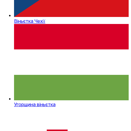
Віньєтка Чехії
Угорщина віньєтка