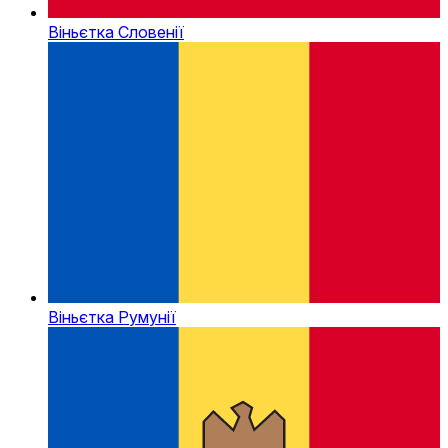
Віньєтка Словенії
Віньєтка Румунії