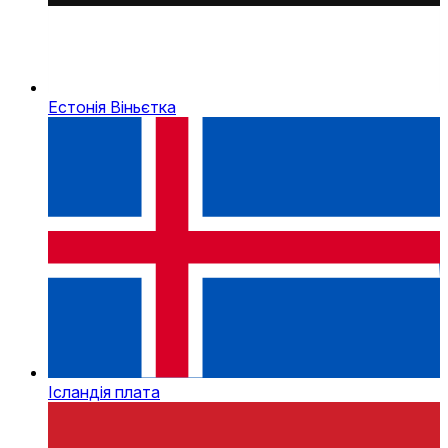
Естонія Віньєтка
Ісландія плата