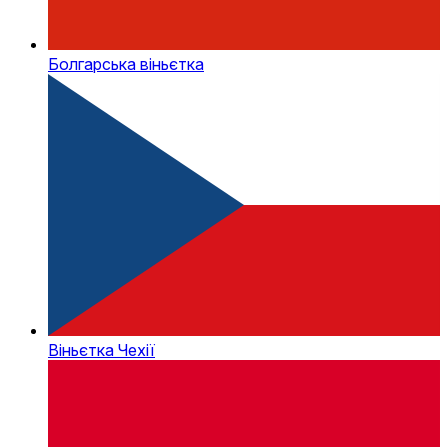
Болгарська віньєтка
Віньєтка Чехії