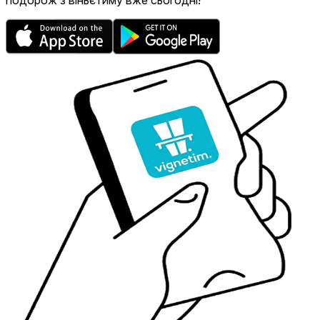
подорож з віньєтиму вже сьогодні!