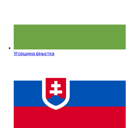
Угорщина віньєтка