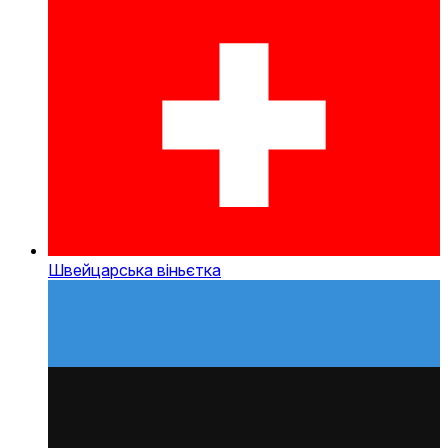
Швейцарська віньєтка