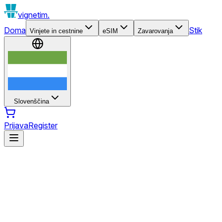
vignetim.
Doma
Stik
Vinjete in cestnine
eSIM
Zavarovanja
Slovenščina
Prijava
Register