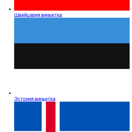
Швейцария виньетка
Эстония виньетка