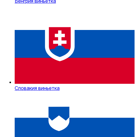
Венгрия виньетка
Словакия виньетка