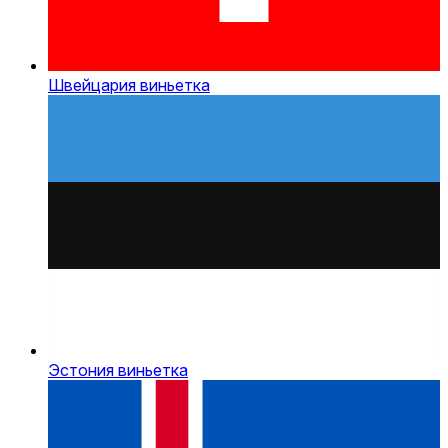
Швейцария виньетка
Эстония виньетка