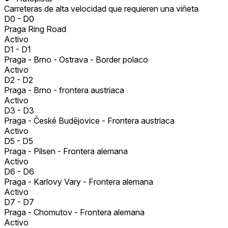
Carreteras de alta velocidad que requieren una viñeta
D0
-
D0
Praga Ring Road
Activo
D1
-
D1
Praga - Brno - Ostrava - Border polaco
Activo
D2
-
D2
Praga - Brno - frontera austriaca
Activo
D3
-
D3
Praga - České Budějovice - Frontera austriaca
Activo
D5
-
D5
Praga - Pilsen - Frontera alemana
Activo
D6
-
D6
Praga - Karlovy Vary - Frontera alemana
Activo
D7
-
D7
Praga - Chomutov - Frontera alemana
Activo