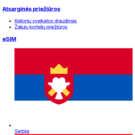
Atsarginės priežiūros
Kelionių sveikatos draudimas
Žaliųjų kortelių priežiūros
eSIM
Serbija