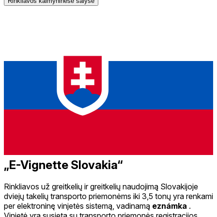
Rinkliavos kaimyninėse šalyse
„E-Vignette Slovakia“
Rinkliavos už greitkelių ir greitkelių naudojimą Slovakijoje
dviejų takelių transporto priemonėms iki 3,5 tonų yra renkami
per elektroninę vinjetės sistemą, vadinamą
eznámka
.
Vinjetė yra susieta su transporto priemonės registracijos