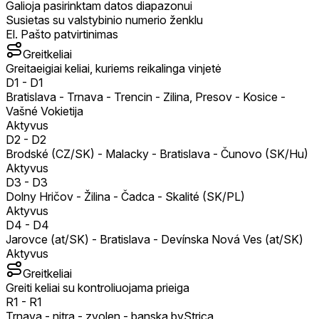
Galioja pasirinktam datos diapazonui
Susietas su valstybinio numerio ženklu
El. Pašto patvirtinimas
Greitkeliai
Greitaeigiai keliai, kuriems reikalinga vinjetė
D1
-
D1
Bratislava - Trnava - Trencin - Zilina, Presov - Kosice -
Vašné Vokietija
Aktyvus
D2
-
D2
Brodské (CZ/SK) - Malacky - Bratislava - Čunovo (SK/Hu)
Aktyvus
D3
-
D3
Dolny Hričov - Žilina - Čadca - Skalité (SK/PL)
Aktyvus
D4
-
D4
Jarovce (at/SK) - Bratislava - Devínska Nová Ves (at/SK)
Aktyvus
Greitkeliai
Greiti keliai su kontroliuojama prieiga
R1
-
R1
Trnava - nitra - zvolen - banska byStrica