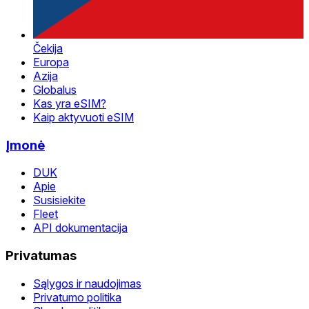
Čekija
Europa
Azija
Globalus
Kas yra eSIM?
Kaip aktyvuoti eSIM
Įmonė
DUK
Apie
Susisiekite
Fleet
API dokumentacija
Privatumas
Sąlygos ir naudojimas
Privatumo politika