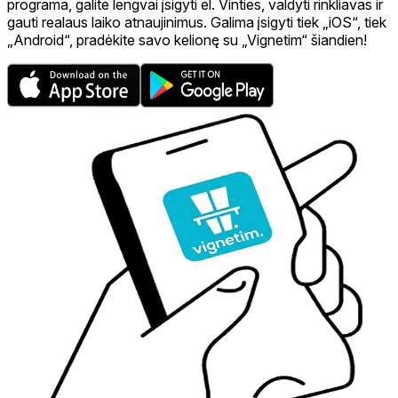
programa, galite lengvai įsigyti el. Vinties, valdyti rinkliavas ir
gauti realaus laiko atnaujinimus. Galima įsigyti tiek „iOS“, tiek
„Android“, pradėkite savo kelionę su „Vignetim“ šiandien!