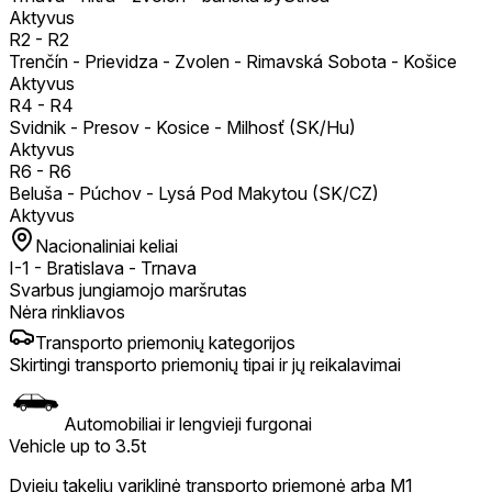
Aktyvus
R2
-
R2
Trenčín - Prievidza - Zvolen - Rimavská Sobota - Košice
Aktyvus
R4
-
R4
Svidnik - Presov - Kosice - Milhosť (SK/Hu)
Aktyvus
R6
-
R6
Beluša - Púchov - Lysá Pod Makytou (SK/CZ)
Aktyvus
Nacionaliniai keliai
I-1
-
Bratislava - Trnava
Svarbus jungiamojo maršrutas
Nėra rinkliavos
Transporto priemonių kategorijos
Skirtingi transporto priemonių tipai ir jų reikalavimai
Automobiliai ir lengvieji furgonai
Vehicle up to 3.5t
Dviejų takelių variklinė transporto priemonė arba M1