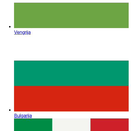
Vengrija
Bulgarija