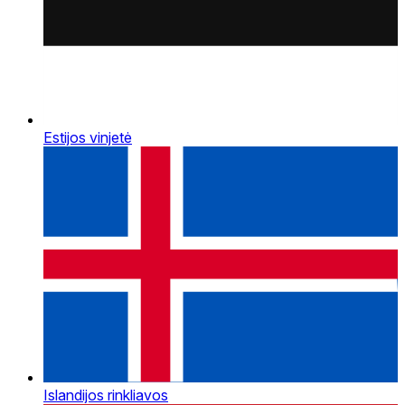
Estijos vinjetė
Islandijos rinkliavos