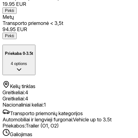
19.95
EUR
Pirkti
Metų
Transporto priemonė < 3,5t
94.95
EUR
Pirkti
Priekaba 0-3.5t
4
options
Kelių tinklas
Greitkeliai
:
4
Greitkeliai
:
4
Nacionaliniai keliai
:
1
Transporto priemonių kategorijos
Automobiliai ir lengvieji furgonai
:
Vehicle up to 3.5t
Priekabos
:
Trailer (O1, O2)
Galiojimas