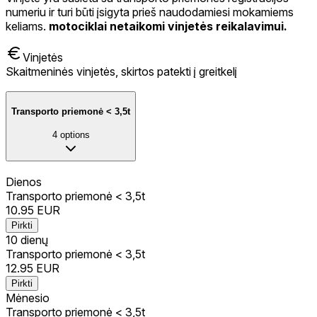
numeriu ir turi būti įsigyta prieš naudodamiesi mokamiems
keliams.
motociklai netaikomi vinjetės reikalavimui.
Vinjetės
Skaitmeninės vinjetės, skirtos patekti į greitkelį
Transporto priemonė < 3,5t
4
options
Dienos
Transporto priemonė < 3,5t
10.95
EUR
Pirkti
10 dienų
Transporto priemonė < 3,5t
12.95
EUR
Pirkti
Mėnesio
Transporto priemonė < 3,5t