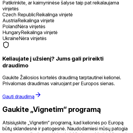
Patikrinkite, ar kaimyninėse šalyse taip pat reikalaujama
vinjetės
Czech Republic
Reikalinga vinjetė
Austria
Reikalinga vinjetė
Poland
Nėra vinjetės
Hungary
Reikalinga vinjetė
Ukraine
Nėra vinjetės
Keliaujate į užsienį? Jums gali prireikti
draudimo
Gaukite Žaliosios kortelės draudimą tarptautinei kelionei.
Privalomas draudimas vairuojant per Europos sienas.
Gauti draudimą
Gaukite „Vignetim“ programą
Atsisiųskite „Vignetim“ programą, kad kelionės po Europą
būtų sklandesnė ir patogesnė. Naudodamiesi mūsų patogia