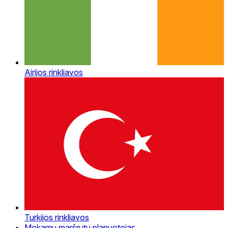
Airijos rinkliavos
Turkijos rinkliavos
Mokamų maršrutų planuotojas