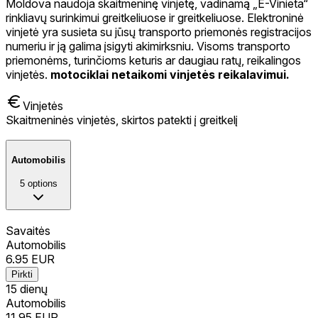
Moldova naudoja skaitmeninę vinjetę, vadinamą „E-Vinieta“
rinkliavų surinkimui greitkeliuose ir greitkeliuose. Elektroninė
vinjetė yra susieta su jūsų transporto priemonės registracijos
numeriu ir ją galima įsigyti akimirksniu. Visoms transporto
priemonėms, turinčioms keturis ar daugiau ratų, reikalingos
vinjetės.
motociklai netaikomi vinjetės reikalavimui.
Vinjetės
Skaitmeninės vinjetės, skirtos patekti į greitkelį
Automobilis
5
options
Savaitės
Automobilis
6.95
EUR
Pirkti
15 dienų
Automobilis
11.95
EUR