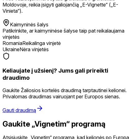
Moldovoje, reikia įsigyti galiojančią „E-Vignette“ („E-
Vinieta“).
Kaimyninės šalys
Patikrinkite, ar kaimyninėse šalyse taip pat reikalaujama
vinjetės
Romania
Reikalinga vinjetė
Ukraine
Nėra vinjetės
Keliaujate į užsienį? Jums gali prireikti
draudimo
Gaukite Žaliosios kortelės draudimą tarptautinei kelionei.
Privalomas draudimas vairuojant per Europos sienas.
Gauti draudimą
Gaukite „Vignetim“ programą
Atsisiųskite „Vignetim“ programą, kad kelionės po Europą