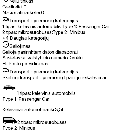
Kelių tinklas
Greitkeliai
:
0
Nacionaliniai keliai
:
0
Transporto priemonių kategorijos
1 tipas: keleivinis automobilis
:
Type 1: Passenger Car
2 tipas: mikroautobusas
:
Type 2: Minibus
+
4
Daugiau kategorijų
Galiojimas
Galioja pasirinktam datos diapazonui
Susietas su valstybinio numerio ženklu
El. Pašto patvirtinimas
Transporto priemonių kategorijos
Skirtingi transporto priemonių tipai ir jų reikalavimai
1 tipas: keleivinis automobilis
Type 1: Passenger Car
Keleiviniai automobiliai iki 3,5t
2 tipas: mikroautobusas
Type 2: Minibus