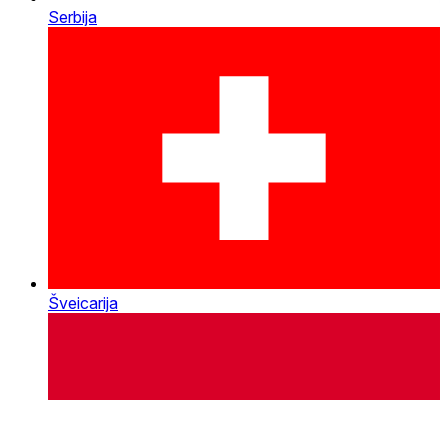
Serbija
Šveicarija