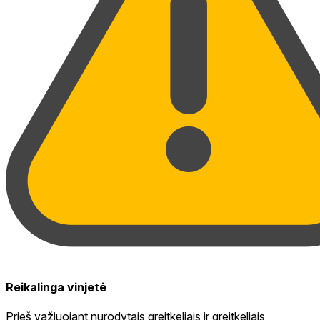
Reikalinga vinjetė
Prieš važiuojant nurodytais greitkeliais ir greitkeliais