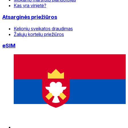
Kas yra vinjetė?
Atsarginės priežiūros
Kelionių sveikatos draudimas
Žaliųjų kortelių priežiūros
eSIM