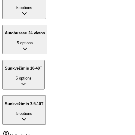
5
options
Autobusas> 24 vietos
5
options
Sunkvežimis 10-40T
5
options
Sunkvežimis 3.5-10T
5
options