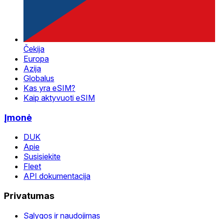
Čekija
Europa
Azija
Globalus
Kas yra eSIM?
Kaip aktyvuoti eSIM
Įmonė
DUK
Apie
Susisiekite
Fleet
API dokumentacija
Privatumas
Sąlygos ir naudojimas