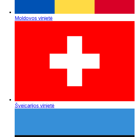
Moldovos vinjetė
Šveicarijos vinjetė