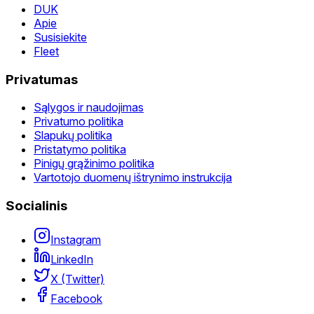
DUK
Apie
Susisiekite
Fleet
Privatumas
Sąlygos ir naudojimas
Privatumo politika
Slapukų politika
Pristatymo politika
Pinigų grąžinimo politika
Vartotojo duomenų ištrynimo instrukcija
Socialinis
Instagram
LinkedIn
X (Twitter)
Facebook