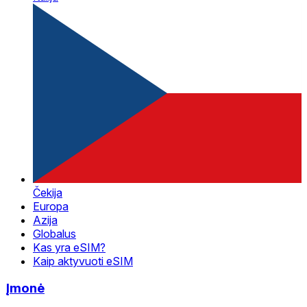
Čekija
Europa
Azija
Globalus
Kas yra eSIM?
Kaip aktyvuoti eSIM
Įmonė