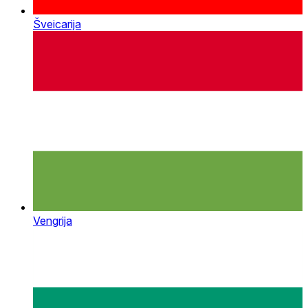
Šveicarija
Vengrija