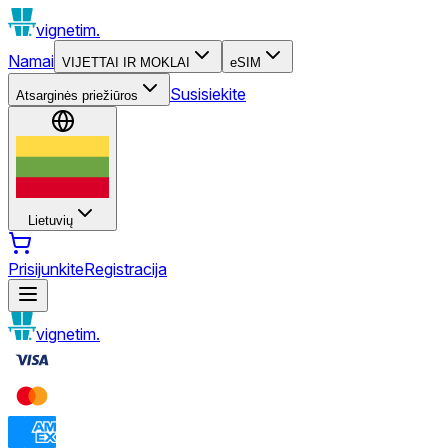
vignetim.
Namai
VIJETTAI IR MOKLAI
eSIM
Susisiekite
Atsarginės priežiūros
Lietuvių
Prisijunkite
Registracija
vignetim.