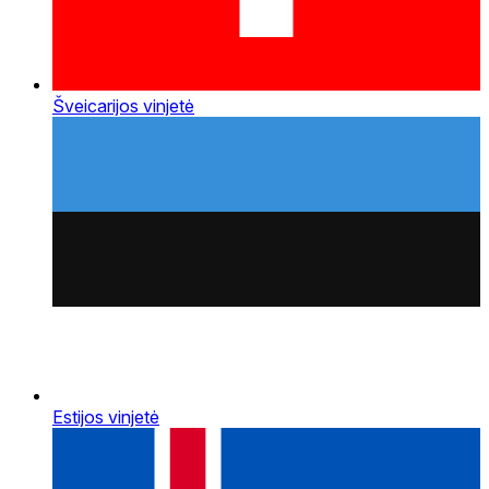
Šveicarijos vinjetė
Estijos vinjetė