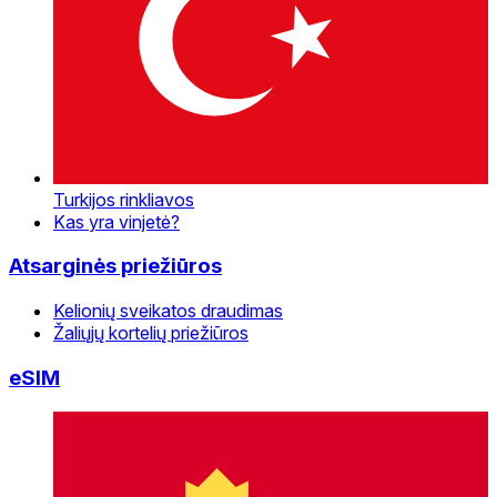
Turkijos rinkliavos
Kas yra vinjetė?
Atsarginės priežiūros
Kelionių sveikatos draudimas
Žaliųjų kortelių priežiūros
eSIM