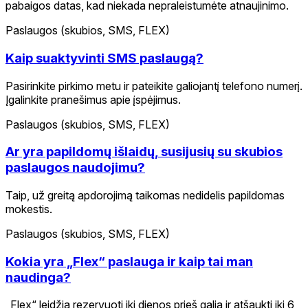
pabaigos datas, kad niekada nepraleistumėte atnaujinimo.
Paslaugos (skubios, SMS, FLEX)
Kaip suaktyvinti SMS paslaugą?
Pasirinkite pirkimo metu ir pateikite galiojantį telefono numerį.
Įgalinkite pranešimus apie įspėjimus.
Paslaugos (skubios, SMS, FLEX)
Ar yra papildomų išlaidų, susijusių su skubios
paslaugos naudojimu?
Taip, už greitą apdorojimą taikomas nedidelis papildomas
mokestis.
Paslaugos (skubios, SMS, FLEX)
Kokia yra „Flex“ paslauga ir kaip tai man
naudinga?
„Flex“ leidžia rezervuoti iki dienos prieš galią ir atšaukti iki 6