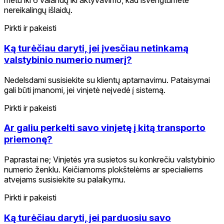
metu iki 6 valandų iki aktyvavimo, kad išvengtumėte
nereikalingų išlaidų.
Pirkti ir pakeisti
Ką turėčiau daryti, jei įvesčiau netinkamą
valstybinio numerio numerį?
Nedelsdami susisiekite su klientų aptarnavimu. Pataisymai
gali būti įmanomi, jei vinjetė neįvedė į sistemą.
Pirkti ir pakeisti
Ar galiu perkelti savo vinjetę į kitą transporto
priemonę?
Paprastai ne; Vinjetės yra susietos su konkrečiu valstybinio
numerio ženklu. Keičiamoms plokštelėms ar specialiems
atvejams susisiekite su palaikymu.
Pirkti ir pakeisti
Ką turėčiau daryti, jei parduosiu savo