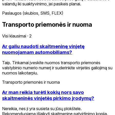
valandų iki suaktyvinimo, jei pasikeis planai.
Paslaugos (skubios, SMS, FLEX)
Transporto priemonės ir nuoma
Visi klausimai
·
2
Ar galiu naudoti skaitmeninę vinjetę
nuomojamam automobiliams?
Taip. Tinkamai įveskite nuomos transporto priemonės
valstybinio numerio numerį ir suderinkite vinjetės galiojimą su
nuomos laikotarpiu.
Transporto priemonės ir nuoma
Ar man reikia turėti kokių nors savo
skaitmeninės vinjetės pirkimo įrodymų?
Nereikia, nes ji yra susieta su jūsų plokštele.
Rekomenduojama išlaikyti skaitmeninę patvirtinimo kopiją.