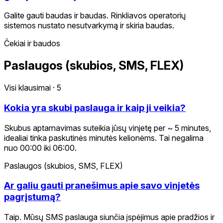
Galite gauti baudas ir baudas. Rinkliavos operatorių
sistemos nustato nesutvarkymą ir skiria baudas.
Čekiai ir baudos
Paslaugos (skubios, SMS, FLEX)
Visi klausimai
·
5
Kokia yra skubi paslauga ir kaip ji veikia?
Skubus aptarnavimas suteikia jūsų vinjetę per ~ 5 minutes,
idealiai tinka paskutinės minutės kelionėms. Tai negalima
nuo 00:00 iki 06:00.
Paslaugos (skubios, SMS, FLEX)
Ar galiu gauti pranešimus apie savo vinjetės
pagrįstumą?
Taip. Mūsų SMS paslauga siunčia įspėjimus apie pradžios ir