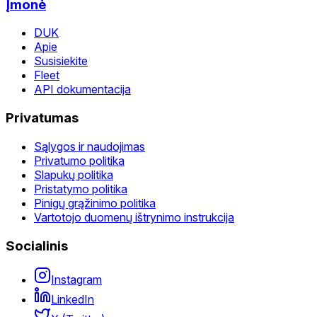
Įmonė
DUK
Apie
Susisiekite
Fleet
API dokumentacija
Privatumas
Sąlygos ir naudojimas
Privatumo politika
Slapukų politika
Pristatymo politika
Pinigų grąžinimo politika
Vartotojo duomenų ištrynimo instrukcija
Socialinis
Instagram
LinkedIn