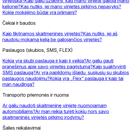
vinjetiška?
Kaip galiu užtikrinti, kad mano vinjetė galioja mano
kelionei?
Kas nutiks, jei mano vinjetės pirkinys nepavyks?
Kokie mokėjimo būdai yra priimami?
Čekiai ir baudos
Kaip tikrinamos skaitmeninės vinjetės?
Kas nutiks, jei aš
naudoju mokamą kelią be galiojančios vinjetės?
Paslaugos (skubios, SMS, FLEX)
Kokia yra skubi paslauga ir kaip ji veikia?
Ar galiu gauti
pranešimus apie savo vinjetės pagrįstumą?
Kaip suaktyvinti
SMS paslaugą?
Ar yra papildomų išlaidų, susijusių su skubios
paslaugos naudojimu?
Kokia yra „Flex“ paslauga ir kaip tai
man naudinga?
Transporto priemonės ir nuoma
Ar galiu naudoti skaitmeninę vinjetę nuomojamam
automobiliams?
Ar man reikia turėti kokių nors savo
skaitmeninės vinjetės pirkimo įrodymų?
Šalies reikalavimai