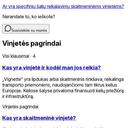
Ar yra specifinių šalių reikalavimų skaitmeninėms vinjetėms?
Nerandate to, ko ieškote?
Susisiekite su mumis
Vinjetės pagrindai
Visi klausimai
·
4
Kas yra vinjetė ir kodėl man jos reikia?
„Vignette“ yra lipdukas arba skaitmeninis rinkliava, reikalinga
transporto priemonėms, naudojančioms tam tikrus kelius
Europoje. Keliose šalyse privaloma finansuoti kelių priežiūrą
ir infrastruktūrą.
Vinjetės pagrindai
Kas yra skaitmeninė vinjetė?