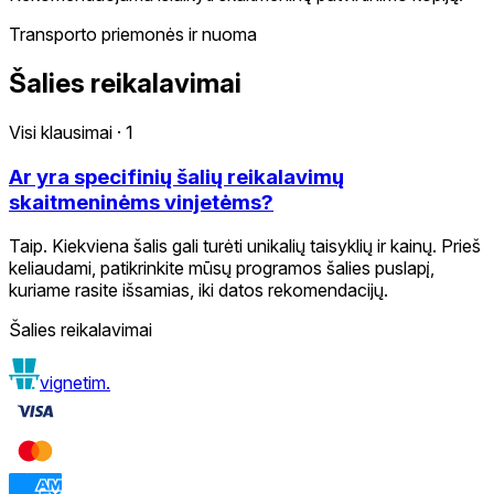
Transporto priemonės ir nuoma
Šalies reikalavimai
Visi klausimai
·
1
Ar yra specifinių šalių reikalavimų
skaitmeninėms vinjetėms?
Taip. Kiekviena šalis gali turėti unikalių taisyklių ir kainų. Prieš
keliaudami, patikrinkite mūsų programos šalies puslapį,
kuriame rasite išsamias, iki datos rekomendacijų.
Šalies reikalavimai
vignetim.