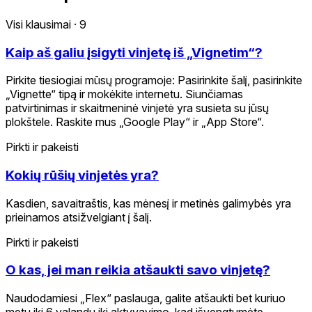
Visi klausimai
·
9
Kaip aš galiu įsigyti vinjetę iš „Vignetim“?
Pirkite tiesiogiai mūsų programoje: Pasirinkite šalį, pasirinkite
„Vignette“ tipą ir mokėkite internetu. Siunčiamas
patvirtinimas ir skaitmeninė vinjetė yra susieta su jūsų
plokštele. Raskite mus „Google Play“ ir „App Store“.
Pirkti ir pakeisti
Kokių rūšių vinjetės yra?
Kasdien, savaitraštis, kas mėnesį ir metinės galimybės yra
prieinamos atsižvelgiant į šalį.
Pirkti ir pakeisti
O kas, jei man reikia atšaukti savo vinjetę?
Naudodamiesi „Flex“ paslauga, galite atšaukti bet kuriuo