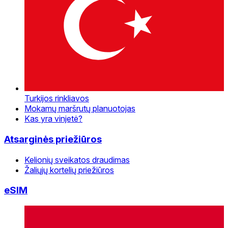
Turkijos rinkliavos
Mokamų maršrutų planuotojas
Kas yra vinjetė?
Atsarginės priežiūros
Kelionių sveikatos draudimas
Žaliųjų kortelių priežiūros
eSIM