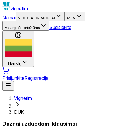
vignetim.
Namai
VIJETTAI IR MOKLAI
eSIM
Susisiekite
Atsarginės priežiūros
Lietuvių
Prisijunkite
Registracija
Vignetim
DUK
Dažnai užduodami klausimai