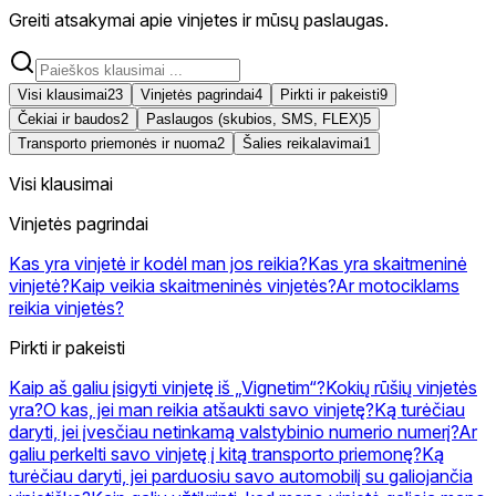
Greiti atsakymai apie vinjetes ir mūsų paslaugas.
Visi klausimai
23
Vinjetės pagrindai
4
Pirkti ir pakeisti
9
Čekiai ir baudos
2
Paslaugos (skubios, SMS, FLEX)
5
Transporto priemonės ir nuoma
2
Šalies reikalavimai
1
Visi klausimai
Vinjetės pagrindai
Kas yra vinjetė ir kodėl man jos reikia?
Kas yra skaitmeninė
vinjetė?
Kaip veikia skaitmeninės vinjetės?
Ar motociklams
reikia vinjetės?
Pirkti ir pakeisti
Kaip aš galiu įsigyti vinjetę iš „Vignetim“?
Kokių rūšių vinjetės
yra?
O kas, jei man reikia atšaukti savo vinjetę?
Ką turėčiau
daryti, jei įvesčiau netinkamą valstybinio numerio numerį?
Ar
galiu perkelti savo vinjetę į kitą transporto priemonę?
Ką
turėčiau daryti, jei parduosiu savo automobilį su galiojančia