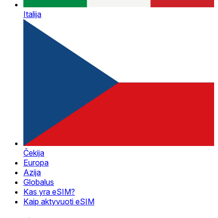
Italija
Čekija
Europa
Azija
Globalus
Kas yra eSIM?
Kaip aktyvuoti eSIM