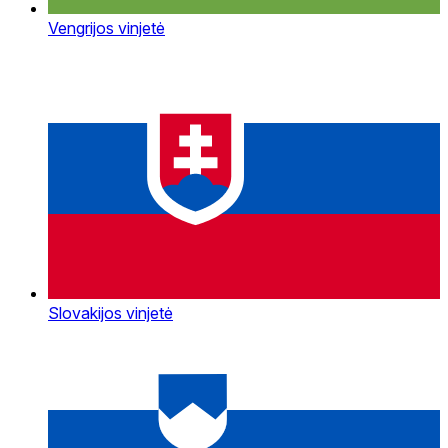
Vengrijos vinjetė
Slovakijos vinjetė