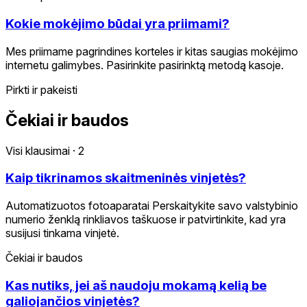
Kokie mokėjimo būdai yra priimami?
Mes priimame pagrindines korteles ir kitas saugias mokėjimo
internetu galimybes. Pasirinkite pasirinktą metodą kasoje.
Pirkti ir pakeisti
Čekiai ir baudos
Visi klausimai
·
2
Kaip tikrinamos skaitmeninės vinjetės?
Automatizuotos fotoaparatai Perskaitykite savo valstybinio
numerio ženklą rinkliavos taškuose ir patvirtinkite, kad yra
susijusi tinkama vinjetė.
Čekiai ir baudos
Kas nutiks, jei aš naudoju mokamą kelią be
galiojančios vinjetės?