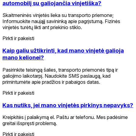
automobilį su galiojančia vinjetiška?
Skaitmeninės vinjetės lieka su transporto priemone;
Informuokite naująjį savininką apie pagrįstumą. Fizinės
vinjetės turėtų likti ant priekinio stiklo.
Pirkti ir pakeisti
Kaip galiu užtikrinti, kad mano vinjetė galioja
mano kelionei?
Pasirinkite teisingą šalies, transporto priemonės tipą ir
galiojimo laikotarpį. Naudokite SMS paslaugą, kad
primintumėte apie pradžios ir pabaigos datas.
Pirkti ir pakeisti
Kas nutiks, jei mano vinjetės pirkinys nepavyks?
Kreipkitės į palaikymą el. Paštu ar telefonu. Mes padėsime
greitai išspręsti problemą.
Pirkti ir pakeisti