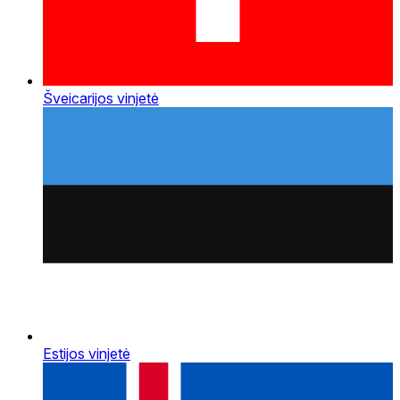
Šveicarijos vinjetė
Estijos vinjetė