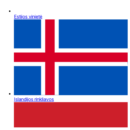
Estijos vinjetė
Islandijos rinkliavos