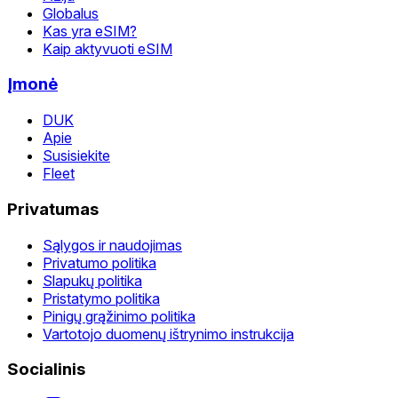
Globalus
Kas yra eSIM?
Kaip aktyvuoti eSIM
Įmonė
DUK
Apie
Susisiekite
Fleet
Privatumas
Sąlygos ir naudojimas
Privatumo politika
Slapukų politika
Pristatymo politika
Pinigų grąžinimo politika
Vartotojo duomenų ištrynimo instrukcija
Socialinis