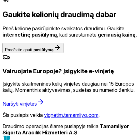
Gaukite kelionių draudimą
dabar
Prieš kelionę pasirūpinkite sveikatos draudimu. Gaukite
internetinę pasiūlymą
, kad surastumėte
geriausią kainą
.
Pradėkite gauti
pasiūlymą
Vairuojate Europoje? Įsigykite e-vinjetę
Įsigykite skaitmenines kelių vinjetes daugiau nei 15 Europos
šalių. Momentinis aktyvavimas, susietas su numerio ženklu.
Naršyti vinjetes
Šis puslapis veikia
vignetim.tamamliyo.com
.
Draudimo operacijas šiame puslapyje teikia
Tamamliyor
Sigorta Aracılık Hizmetleri A.Ş