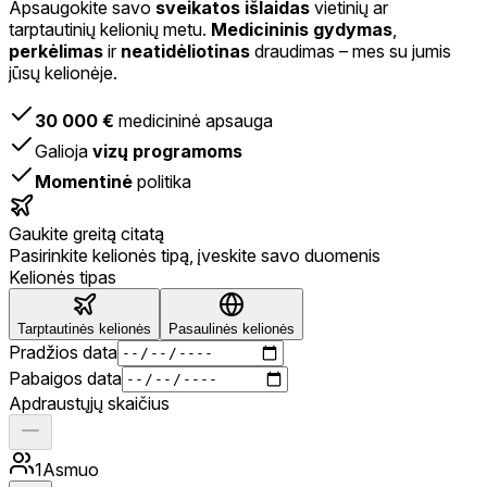
Apsaugokite savo
sveikatos išlaidas
vietinių ar
tarptautinių kelionių metu.
Medicininis gydymas
,
perkėlimas
ir
neatidėliotinas
draudimas – mes su jumis
jūsų kelionėje.
30 000 €
medicininė apsauga
Galioja
vizų programoms
Momentinė
politika
Gaukite greitą citatą
Pasirinkite kelionės tipą, įveskite savo duomenis
Kelionės tipas
Tarptautinės kelionės
Pasaulinės kelionės
Pradžios data
Pabaigos data
Apdraustųjų skaičius
1
Asmuo