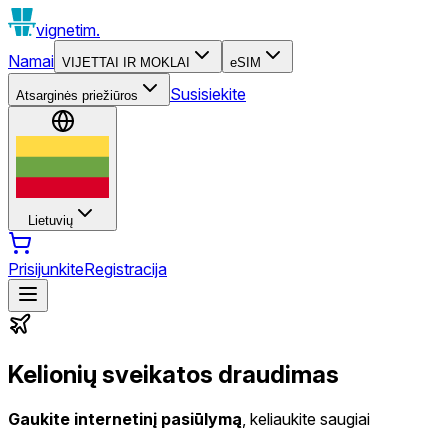
vignetim.
Namai
VIJETTAI IR MOKLAI
eSIM
Susisiekite
Atsarginės priežiūros
Lietuvių
Prisijunkite
Registracija
Kelionių sveikatos draudimas
Gaukite internetinį pasiūlymą
, keliaukite saugiai