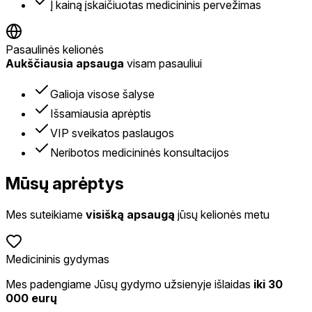
Į kainą įskaičiuotas medicininis pervežimas
Pasaulinės kelionės
Aukščiausia apsauga
visam pasauliui
Galioja visose šalyse
Išsamiausia aprėptis
VIP sveikatos paslaugos
Neribotos medicininės konsultacijos
Mūsų aprėptys
Mes suteikiame
visišką apsaugą
jūsų kelionės metu
Medicininis gydymas
Mes padengiame Jūsų gydymo užsienyje išlaidas
iki 30
000 eurų