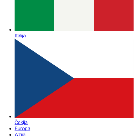
Italija
Čekija
Europa
Azija