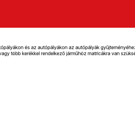
utópályákon és az autópályákon az autópályák gyűjteményéhez.
agy több kerékkel rendelkező járműhöz matricákra van szüks