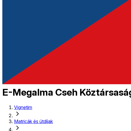
E-Megalma Cseh Köztársasá
Vignetim
Matricák és útdíjak