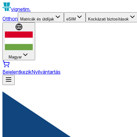
vignetim.
Otthon
Matricák és útdíjak
eSIM
Kockázati biztosítások
Magyar
Bejelentkezik
Nyilvántartás