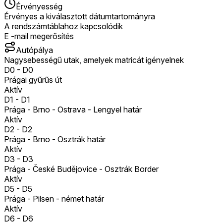
Érvényesség
Érvényes a kiválasztott dátumtartományra
A rendszámtáblahoz kapcsolódik
E -mail megerősítés
Autópálya
Nagysebességű utak, amelyek matricát igényelnek
D0
-
D0
Prágai gyűrűs út
Aktív
D1
-
D1
Prága - Brno - Ostrava - Lengyel határ
Aktív
D2
-
D2
Prága - Brno - Osztrák határ
Aktív
D3
-
D3
Prága - České Budějovice - Osztrák Border
Aktív
D5
-
D5
Prága - Pilsen - német határ
Aktív
D6
-
D6