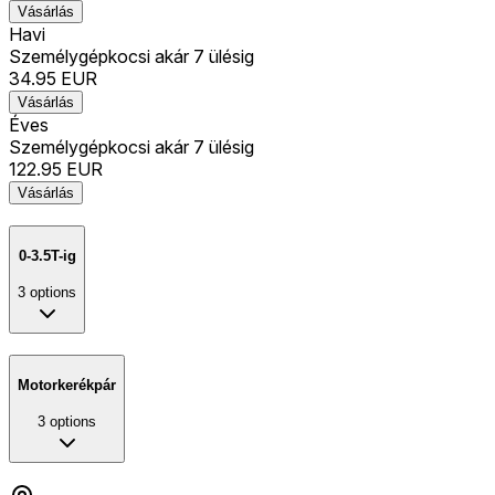
Vásárlás
Havi
Személygépkocsi akár 7 ülésig
34.95
EUR
Vásárlás
Éves
Személygépkocsi akár 7 ülésig
122.95
EUR
Vásárlás
0-3.5T-ig
3
options
Motorkerékpár
3
options