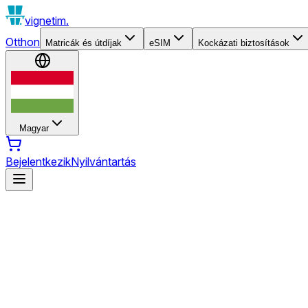
vignetim.
Otthon
Matricák és útdíjak
eSIM
Kockázati biztosítások
Magyar
Bejelentkezik
Nyilvántartás