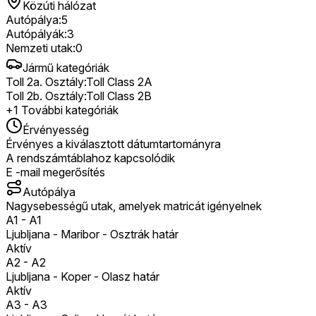
Közúti hálózat
Autópálya
:
5
Autópályák
:
3
Nemzeti utak
:
0
Jármű kategóriák
Toll 2a. Osztály
:
Toll Class 2A
Toll 2b. Osztály
:
Toll Class 2B
+
1
További kategóriák
Érvényesség
Érvényes a kiválasztott dátumtartományra
A rendszámtáblahoz kapcsolódik
E -mail megerősítés
Autópálya
Nagysebességű utak, amelyek matricát igényelnek
A1
-
A1
Ljubljana - Maribor - Osztrák határ
Aktív
A2
-
A2
Ljubljana - Koper - Olasz határ
Aktív
A3
-
A3