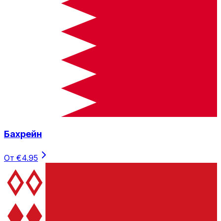
Бахрейн
От €4.95