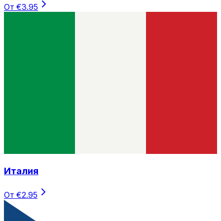
От €3.95
Италия
От €2.95