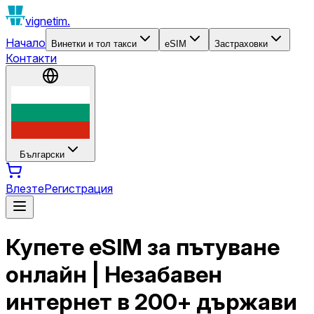
vignetim.
Начало
Винетки и тол такси
eSIM
Застраховки
Контакти
Български
Влезте
Регистрация
Купете eSIM за пътуване
онлайн | Незабавен
интернет в 200+ държави