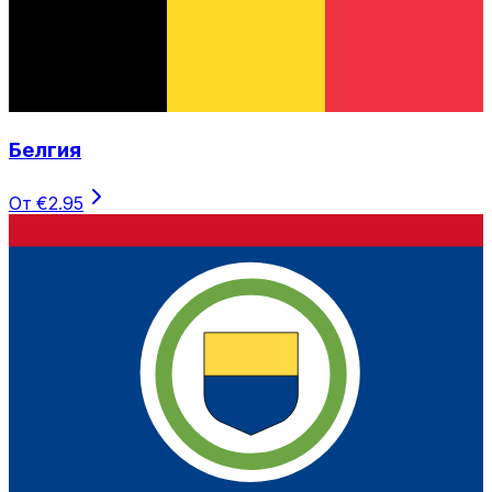
Белгия
От €2.95