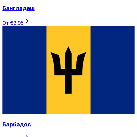
Бангладеш
От €3.95
Барбадос