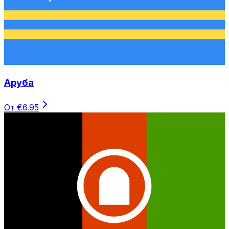
Аруба
От €6.95