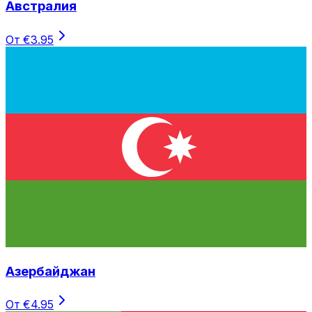
Австралия
От €3.95
Азербайджан
От €4.95