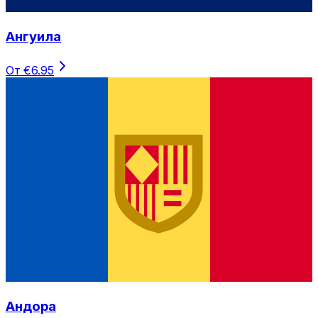
Ангуила
От €6.95
Андора