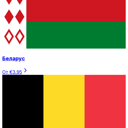
Беларус
От €3.95