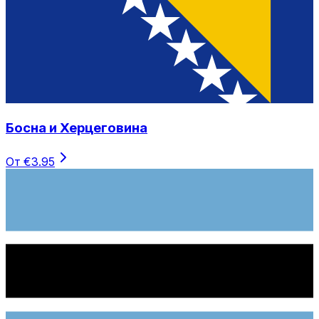
Босна и Херцеговина
От €3.95