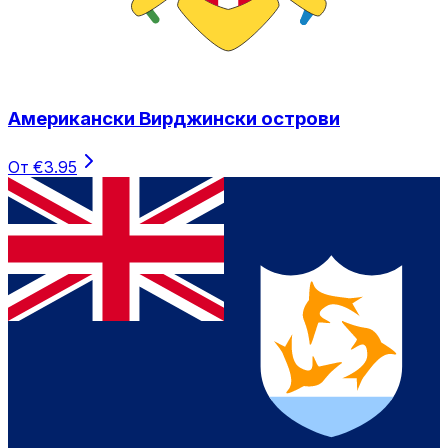
Американски Вирджински острови
От €3.95