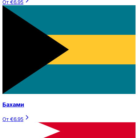
От €6.95
Бахами
От €6.95