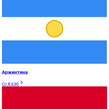
Аржентина
От €4.95