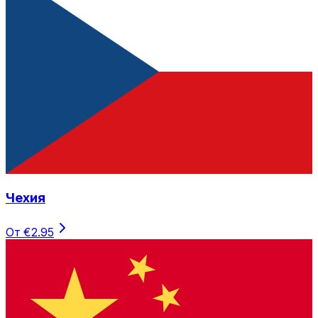
Чехия
От €2.95