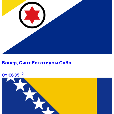
Бонер, Синт Естатиус и Саба
От €6.95