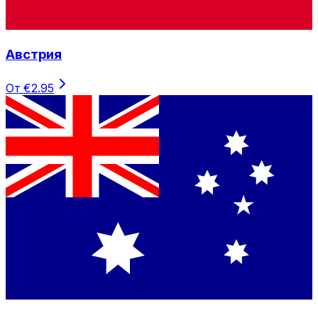
Австрия
От €2.95