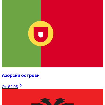
Азорски острови
От €2.95