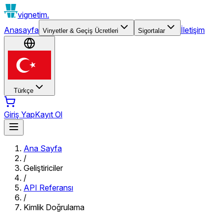
vignetim.
Anasayfa
İletişim
Vinyetler & Geçiş Ücretleri
Sigortalar
Türkçe
Giriş Yap
Kayıt Ol
Ana Sayfa
/
Geliştiriciler
/
API Referansı
/
Kimlik Doğrulama