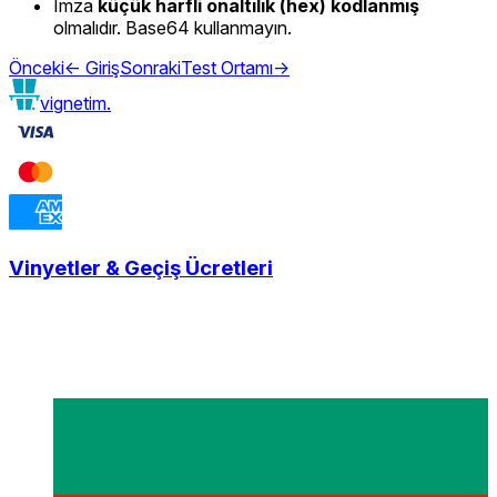
İmza
küçük harfli onaltılık (hex) kodlanmış
olmalıdır. Base64 kullanmayın.
Önceki
←
Giriş
Sonraki
Test Ortamı
→
vignetim.
Vinyetler & Geçiş Ücretleri