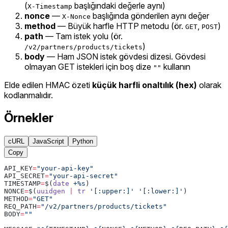
(
başlığındaki değerle aynı)
X-Timestamp
nonce
—
başlığında gönderilen aynı değer
X-Nonce
method
— Büyük harfle HTTP metodu (ör.
,
)
GET
POST
path
— Tam istek yolu (ör.
)
/v2/partners/products/tickets
body
— Ham JSON istek gövdesi dizesi. Gövdesi
olmayan GET istekleri için boş dize
kullanın
""
Elde edilen HMAC özeti
küçük harfli onaltılık (hex)
olarak
kodlanmalıdır.
Örnekler
cURL
JavaScript
Python
Copy
API_KEY
=
"your-api-key"
API_SECRET
=
"your-api-secret"
TIMESTAMP
=
$(
date
 +%s
)
NONCE
=
$(
uuidgen
 |
 tr
 '[:upper:]'
 '[:lower:]'
)
METHOD
=
"GET"
REQ_PATH
=
"/v2/partners/products/tickets"
BODY
=
""