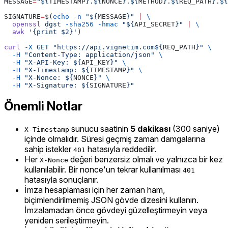
MESSAGE
=
"${
TIMESTAMP
}.${
NONCE
}.${
METHOD
}.${
REQ_PATH
}.${
SIGNATURE
=
$(
echo
 -n
 "${
MESSAGE
}"
 |
 \
  openssl
 dgst
 -sha256
 -hmac
 "${
API_SECRET
}"
 |
 \
  awk
 '{print $2}'
)
curl
 -X
 GET
 "https://api.vignetim.com${
REQ_PATH
}"
 \
  -H
 "Content-Type: application/json"
 \
  -H
 "X-API-Key: ${
API_KEY
}"
 \
  -H
 "X-Timestamp: ${
TIMESTAMP
}"
 \
  -H
 "X-Nonce: ${
NONCE
}"
 \
  -H
 "X-Signature: ${
SIGNATURE
}"
Önemli Notlar
sunucu saatinin
5 dakikası
(300 saniye)
X-Timestamp
içinde olmalıdır. Süresi geçmiş zaman damgalarına
sahip istekler
hatasıyla reddedilir.
401
Her
değeri benzersiz olmalı ve yalnızca bir kez
X-Nonce
kullanılabilir. Bir nonce'un tekrar kullanılması
401
hatasıyla sonuçlanır.
İmza hesaplaması için her zaman ham,
biçimlendirilmemiş JSON gövde dizesini kullanın.
İmzalamadan önce gövdeyi güzelleştirmeyin veya
yeniden serileştirmeyin.