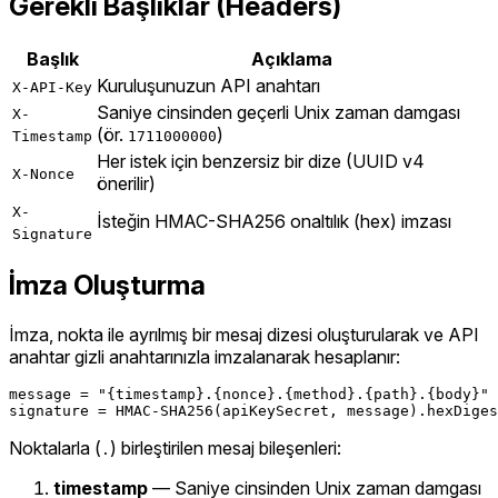
Gerekli Başlıklar (Headers)
Başlık
Açıklama
Kuruluşunuzun API anahtarı
X-API-Key
Saniye cinsinden geçerli Unix zaman damgası
X-
(ör.
)
Timestamp
1711000000
Her istek için benzersiz bir dize (UUID v4
X-Nonce
önerilir)
X-
İsteğin HMAC-SHA256 onaltılık (hex) imzası
Signature
İmza Oluşturma
İmza, nokta ile ayrılmış bir mesaj dizesi oluşturularak ve API
anahtar gizli anahtarınızla imzalanarak hesaplanır:
message = "{timestamp}.{nonce}.{method}.{path}.{body}"

Noktalarla (
) birleştirilen mesaj bileşenleri:
.
timestamp
— Saniye cinsinden Unix zaman damgası