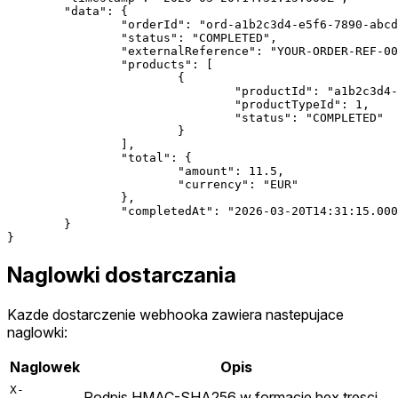
	"data": {

		"orderId": "ord-a1b2c3d4-e5f6-7890-abcd-ef1234567890",

		"status": "COMPLETED",

		"externalReference": "YOUR-ORDER-REF-001",

		"products": [

			{

				"productId": "a1b2c3d4-e5f6-7890-abcd-ef1234567890",

				"productTypeId": 1,

				"status": "COMPLETED"

			}

		],

		"total": {

			"amount": 11.5,

			"currency": "EUR"

		},

		"completedAt": "2026-03-20T14:31:15.000Z"

	}

Naglowki dostarczania
Kazde dostarczenie webhooka zawiera nastepujace
naglowki:
Naglowek
Opis
X-
Podpis HMAC-SHA256 w formacie hex tresci