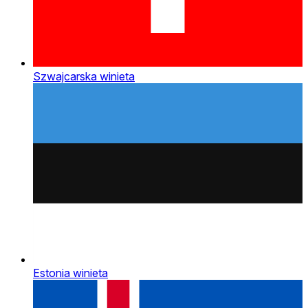
Szwajcarska winieta
Estonia winieta