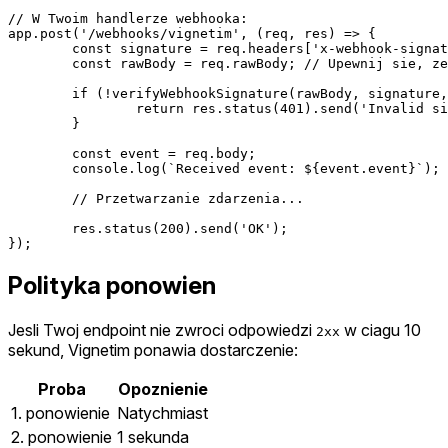
// W Twoim handlerze webhooka:

app.post('/webhooks/vignetim', (req, res) => {

	const signature = req.headers['x-webhook-signature'];

	const rawBody = req.rawBody; // Upewnij sie, ze przechwytujesz surowa tresc

	if (!verifyWebhookSignature(rawBody, signature, 'whs_your-webhook-signing-secret')) {

		return res.status(401).send('Invalid signature');

	}

	const event = req.body;

	console.log(`Received event: ${event.event}`);

	// Przetwarzanie zdarzenia...

	res.status(200).send('OK');

Polityka ponowien
Jesli Twoj endpoint nie zwroci odpowiedzi
w ciagu 10
2xx
sekund, Vignetim ponawia dostarczenie:
Proba
Opoznienie
1. ponowienie
Natychmiast
2. ponowienie
1 sekunda