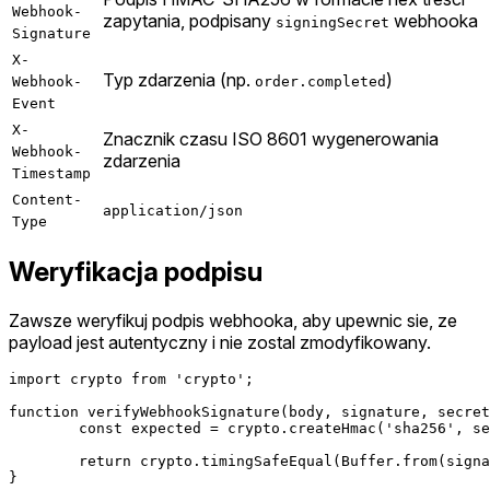
Webhook-
zapytania, podpisany
webhooka
signingSecret
Signature
X-
Typ zdarzenia (np.
)
Webhook-
order.completed
Event
X-
Znacznik czasu ISO 8601 wygenerowania
Webhook-
zdarzenia
Timestamp
Content-
application/json
Type
Weryfikacja podpisu
Zawsze weryfikuj podpis webhooka, aby upewnic sie, ze
payload jest autentyczny i nie zostal zmodyfikowany.
import crypto from 'crypto';

function verifyWebhookSignature(body, signature, secret
	const expected = crypto.createHmac('sha256', secret).update(body).digest('hex');

	return crypto.timingSafeEqual(Buffer.from(signature), Buffer.from(expected));

}
