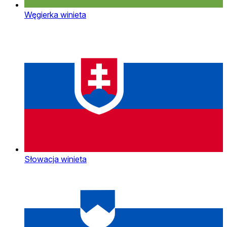
Węgierka winieta
Słowacja winieta