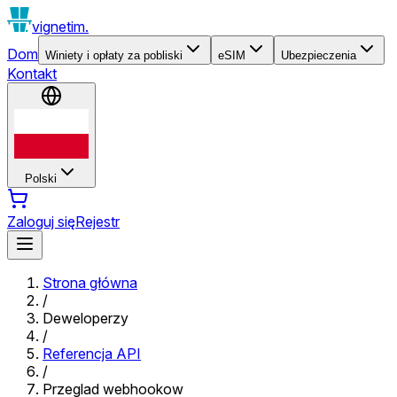
vignetim.
Dom
Winiety i opłaty za pobliski
eSIM
Ubezpieczenia
Kontakt
Polski
Zaloguj się
Rejestr
Strona główna
/
Deweloperzy
/
Referencja API
/
Przeglad webhookow