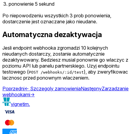
3. ponowienie
5 sekund
Po niepowodzeniu wszystkich 3 prob ponowienia,
dostarczenie jest oznaczane jako nieudane.
Automatyczna dezaktywacja
Jesli endpoint webhooka zgromadzi 10 kolejnych
nieudanych dostarczy, zostanie automatycznie
dezaktywowany. Bedziesz musial ponownie go wlaczyc z
poziomu API lub panelu partnerskiego. Uzyj endpointu
testowego (
), aby zweryfikowac
POST /webhooks/:id/test
lacznosc przed ponownym wlaczeniem.
Poprzedni
←
Szczegoly zamowienia
Następny
Zarzadzanie
webhookami
→
vignetim.