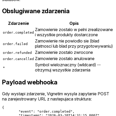
Obslugiwane zdarzenia
Zdarzenie
Opis
Zamowienie zostalo w pelni zrealizowane
order.completed
i wszystkie produkty dostarczone
Zamowienie nie powiodlo sie (blad
order.failed
platnosci lub blad przy przygotowywaniu)
Zamowienie zostalo zwrocone
order.refunded
Zamowienie zostalo anulowane
order.cancelled
Symbol wieloznaczny (wildcard) --
*
otrzymuj wszystkie zdarzenia
Payload webhooka
Gdy wystapi zdarzenie, Vignetim wysyla zapytanie POST
na zarejestrowany URL z nastepujaca struktura:
{

	"event": "order.completed",

	"timestamp": "2026-03-20T14:31:15.000Z",
