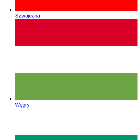
Szwajcaria
Węgry