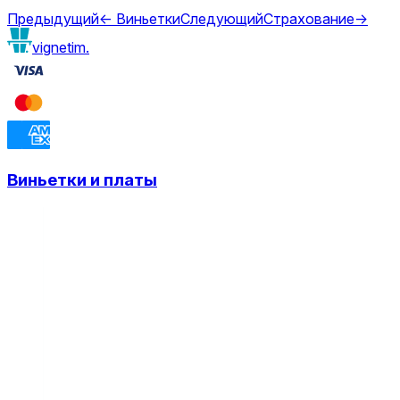
Предыдущий
←
Виньетки
Следующий
Страхование
→
vignetim.
Виньетки и платы