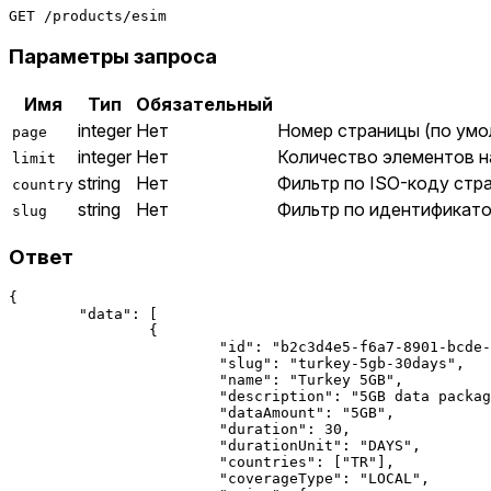
Параметры запроса
Имя
Тип
Обязательный
integer
Нет
Номер страницы (по умол
page
integer
Нет
Количество элементов на
limit
string
Нет
Фильтр по ISO-коду стр
country
string
Нет
Фильтр по идентификатор
slug
Ответ
{

	"data": [

		{

			"id": "b2c3d4e5-f6a7-8901-bcde-f12345678901",

			"slug": "turkey-5gb-30days",

			"name": "Turkey 5GB",

			"description": "5GB data package valid for 30 days in Turkey",

			"dataAmount": "5GB",

			"duration": 30,

			"durationUnit": "DAYS",

			"countries": ["TR"],

			"coverageType": "LOCAL",
