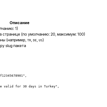
Описание
чанию: 1)
 странице (по умолчанию: 20, максимум: 100)
аны (например,
,
,
)
TR
DE
US
у slug пакета