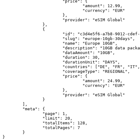
			"price": {

				"amount": 12.99,

				"currency": "EUR"

			},

			"provider": "eSIM Global"

		},

		{

			"id": "c3d4e5f6-a7b8-9012-cdef-123456789012",

			"slug": "europe-10gb-30days",

			"name": "Europe 10GB",

			"description": "10GB data package covering 30+ European countries",

			"dataAmount": "10GB",

			"duration": 30,

			"durationUnit": "DAYS",

			"countries": ["DE", "FR", "IT", "ES", "NL", "AT", "CH"],

			"coverageType": "REGIONAL",

			"price": {

				"amount": 24.99,

				"currency": "EUR"

			},

			"provider": "eSIM Global"

		}

	],

	"meta": {

		"page": 1,

		"limit": 20,

		"totalItems": 128,

		"totalPages": 7

	}
