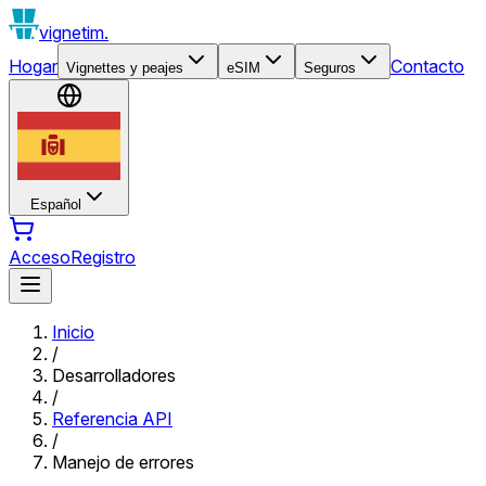
vignetim.
Hogar
Contacto
Vignettes y peajes
eSIM
Seguros
Español
Acceso
Registro
Inicio
/
Desarrolladores
/
Referencia API
/
Manejo de errores