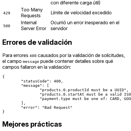
con diferente carga útil)
Too Many
Límite de velocidad excedido
429
Requests
Internal
Ocurrió un error inesperado en el
500
Server Error
servidor
Errores de validación
Para errores
causados por la validación de solicitudes,
400
el campo
puede contener detalles sobre qué
message
campos fallaron en la validación:
{

	"statusCode": 400,

	"message": [

		"products.0.productId must be a UUID",

		"products.0.startAt must be a valid ISO 8601 date",

		"payment.type must be one of: CARD, GOOGLE_PAY, APPLE_PAY, IDEAL, REVOLUT, BANCONTACT"

	],

	"error": "Bad Request"

Mejores prácticas