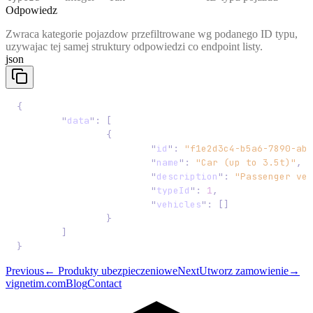
Odpowiedz
Zwraca kategorie pojazdow przefiltrowane wg podanego ID typu,
uzywajac tej samej struktury odpowiedzi co endpoint listy.
json
{
	"
data
"
:
 [
		{
			"
id
"
:
 "f1e2d3c4-b5a6-7890-abc
			"
name
"
:
 "Car (up to 3.5t)"
,
			"
description
"
:
 "Passenger veh
			"
typeId
"
:
 1
,
			"
vehicles
"
:
 []
		}
	]
}
Previous
←
Produkty ubezpieczeniowe
Next
Utworz zamowienie
→
vignetim.com
Blog
Contact