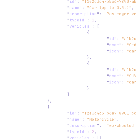
			"
id
"
:
 "f1e2d3c4-b5a6-7890-abc
			"
name
"
:
 "Car (up to 3.5t)"
,
			"
description
"
:
 "Passenger veh
			"
typeId
"
:
 1
,
			"
vehicles
"
:
 [
				{
					"
id
"
:
 "a1b2c3
					"
name
"
:
 "Seda
					"
icon
"
:
 "car-
				},
				{
					"
id
"
:
 "a1b2c3
					"
name
"
:
 "SUV"
					"
icon
"
:
 "car-
				}
			]
		},
		{
			"
id
"
:
 "f2e3d4c5-b6a7-8901-bcd
			"
name
"
:
 "Motorcycle"
,
			"
description
"
:
 "Two-wheeled m
			"
typeId
"
:
 2
,
			"
vehicles
"
:
 []