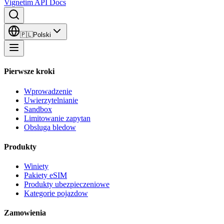
Vignetim API Docs
🇵🇱
Polski
Pierwsze kroki
Wprowadzenie
Uwierzytelnianie
Sandbox
Limitowanie zapytan
Obsluga bledow
Produkty
Winiety
Pakiety eSIM
Produkty ubezpieczeniowe
Kategorie pojazdow
Zamowienia