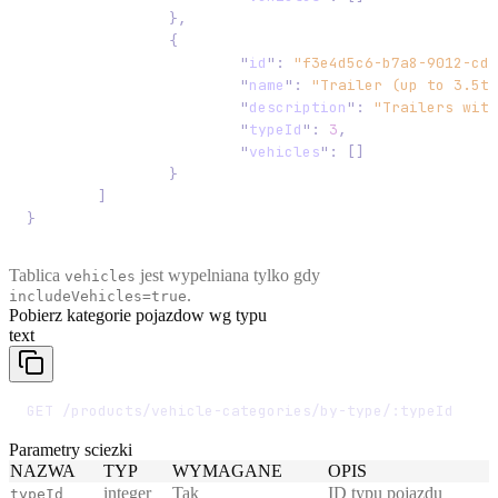
		},
		{
			"
id
"
:
 "f3e4d5c6-b7a8-9012-cde
			"
name
"
:
 "Trailer (up to 3.5t)
			"
description
"
:
 "Trailers with
			"
typeId
"
:
 3
,
			"
vehicles
"
:
 []
		}
	]
}
Tablica
jest wypelniana tylko gdy
vehicles
.
includeVehicles=true
Pobierz kategorie pojazdow wg typu
text
GET /products/vehicle-categories/by-type/:typeId
Parametry sciezki
NAZWA
TYP
WYMAGANE
OPIS
integer
Tak
ID typu pojazdu
typeId