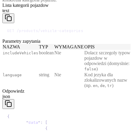
Lista kategorii pojazdow
text
GET /products/vehicle-categories
Parametry zapytania
NAZWA
TYP
WYMAGANE
OPIS
boolean
Nie
Dolacz szczegoly typow
includeVehicles
pojazdow w
odpowiedzi (domyslnie:
)
false
string
Nie
Kod jezyka dla
language
zlokalizowanych nazw
(np.
,
,
)
en
de
tr
Odpowiedz
json
{
	"
data
"
:
 [
		{